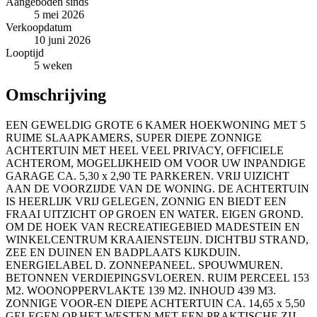
Aangeboden sinds
5 mei 2026
Verkoopdatum
10 juni 2026
Looptijd
5 weken
Omschrijving
EEN GEWELDIG GROTE 6 KAMER HOEKWONING MET 5
RUIME SLAAPKAMERS, SUPER DIEPE ZONNIGE
ACHTERTUIN MET HEEL VEEL PRIVACY, OFFICIELE
ACHTEROM, MOGELIJKHEID OM VOOR UW INPANDIGE
GARAGE CA. 5,30 x 2,90 TE PARKEREN. VRIJ UIZICHT
AAN DE VOORZIJDE VAN DE WONING. DE ACHTERTUIN
IS HEERLIJK VRIJ GELEGEN, ZONNIG EN BIEDT EEN
FRAAI UITZICHT OP GROEN EN WATER. EIGEN GROND.
OM DE HOEK VAN RECREATIEGEBIED MADESTEIN EN
WINKELCENTRUM KRAAIENSTEIJN. DICHTBIJ STRAND,
ZEE EN DUINEN EN BADPLAATS KIJKDUIN.
ENERGIELABEL D. ZONNEPANEEL. SPOUWMUREN.
BETONNEN VERDIEPINGSVLOEREN. RUIM PERCEEL 153
M2. WOONOPPERVLAKTE 139 M2. INHOUD 439 M3.
ZONNIGE VOOR-EN DIEPE ACHTERTUIN CA. 14,65 x 5,50
GELEGEN OP HET WESTEN MET EEN PRAKTISCHE ZIJ