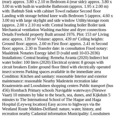
(rear): approx. 3.80 x 2.10 m Bedroom 4 (rear side): approx. 3.80 x
3.00 m with built-in wardrobe Bathroom (approx. 1.95 x 2.00 m)
with: Bathtub Sink with cabinet Towel radiator Second floor
Landing with storage behind knee walls Bedroom 5 (approx. 4.60 x
3.00 m) with large skylight and side window Utility/storage room
(approx. 2.00 x 2.10 m) with: Central heating boiler Boiler tank
Mechanical ventilation Washing machine and dryer connections
Details Freehold property Built around 1976. Plot: 153 m² Living
area: approx. 139 m² Volume: approx. 439 m³ Ceiling heights:
Ground floor: approx. 2.60 m First floor: approx. 2.41 m Second
floor: approx. 2.30 m Transfer date: in consultation Fixed notary:
Maaldrink Notaries Energy label D (valid until 10-03-2036)
Installations: Central heating: Remeha Avanta (2020) Indirect hot
water boiler: 100 liters (2020) Electrical system: 8 groups with
circuit breakers Entire ground floor fitted with electrically operated
insect screens Parking spaces available in the immediate area
Condition: Kitchen and sanitary: reasonable Interior and exterior
maintenance: reasonable Nearby Madestein recreation lake
Kraaienstein and Loosduinen shopping centers Public transport (bus
456) Hornbach Primary schools Navigable waterways (Nieuwe
Vaart) 10 minutes by bike to the beach, sea, dunes, and Kijkduin 5
minutes to The International School of The Hague and Haga
Hospital (Leyweg location) Easy access to highways via the
Westland Route Midden-Delfland: nature, water, history, and
recreation nearby Cadastral information Municipality: Loosduinen