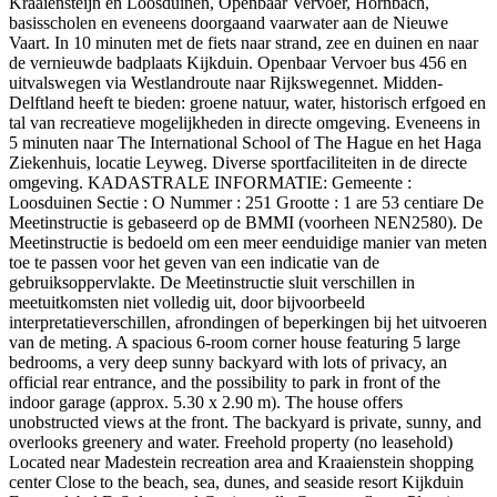
Kraaiensteijn en Loosduinen, Openbaar Vervoer, Hornbach,
basisscholen en eveneens doorgaand vaarwater aan de Nieuwe
Vaart. In 10 minuten met de fiets naar strand, zee en duinen en naar
de vernieuwde badplaats Kijkduin. Openbaar Vervoer bus 456 en
uitvalswegen via Westlandroute naar Rijkswegennet. Midden-
Delftland heeft te bieden: groene natuur, water, historisch erfgoed en
tal van recreatieve mogelijkheden in directe omgeving. Eveneens in
5 minuten naar The International School of The Hague en het Haga
Ziekenhuis, locatie Leyweg. Diverse sportfaciliteiten in de directe
omgeving. KADASTRALE INFORMATIE: Gemeente :
Loosduinen Sectie : O Nummer : 251 Grootte : 1 are 53 centiare De
Meetinstructie is gebaseerd op de BMMI (voorheen NEN2580). De
Meetinstructie is bedoeld om een meer eenduidige manier van meten
toe te passen voor het geven van een indicatie van de
gebruiksoppervlakte. De Meetinstructie sluit verschillen in
meetuitkomsten niet volledig uit, door bijvoorbeeld
interpretatieverschillen, afrondingen of beperkingen bij het uitvoeren
van de meting. A spacious 6-room corner house featuring 5 large
bedrooms, a very deep sunny backyard with lots of privacy, an
official rear entrance, and the possibility to park in front of the
indoor garage (approx. 5.30 x 2.90 m). The house offers
unobstructed views at the front. The backyard is private, sunny, and
overlooks greenery and water. Freehold property (no leasehold)
Located near Madestein recreation area and Kraaienstein shopping
center Close to the beach, sea, dunes, and seaside resort Kijkduin