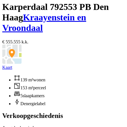
Karperdaal 79
2553 PB Den
Haag
Kraayenstein en
Vroondaal
€ 555.555 k.k.
Kaart
139 m²
wonen
153 m²
perceel
5
slaapkamers
D
energielabel
Verkoopgeschiedenis