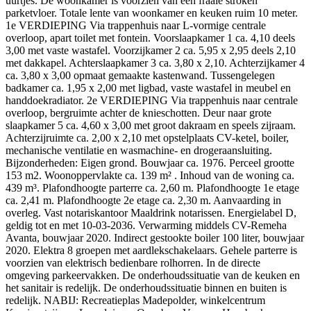
uurtjes. De woonkamer is voorzien van een fraaie stroken
parketvloer. Totale lente van woonkamer en keuken ruim 10 meter.
1e VERDIEPING Via trappenhuis naar L-vormige centrale
overloop, apart toilet met fontein. Voorslaapkamer 1 ca. 4,10 deels
3,00 met vaste wastafel. Voorzijkamer 2 ca. 5,95 x 2,95 deels 2,10
met dakkapel. Achterslaapkamer 3 ca. 3,80 x 2,10. Achterzijkamer 4
ca. 3,80 x 3,00 opmaat gemaakte kastenwand. Tussengelegen
badkamer ca. 1,95 x 2,00 met ligbad, vaste wastafel in meubel en
handdoekradiator. 2e VERDIEPING Via trappenhuis naar centrale
overloop, bergruimte achter de knieschotten. Deur naar grote
slaapkamer 5 ca. 4,60 x 3,00 met groot dakraam en speels zijraam.
Achterzijruimte ca. 2,00 x 2,10 met opstelplaats CV-ketel, boiler,
mechanische ventilatie en wasmachine- en drogeraansluiting.
Bijzonderheden: Eigen grond. Bouwjaar ca. 1976. Perceel grootte
153 m2. Woonoppervlakte ca. 139 m² . Inhoud van de woning ca.
439 m³. Plafondhoogte parterre ca. 2,60 m. Plafondhoogte 1e etage
ca. 2,41 m. Plafondhoogte 2e etage ca. 2,30 m. Aanvaarding in
overleg. Vast notariskantoor Maaldrink notarissen. Energielabel D,
geldig tot en met 10-03-2036. Verwarming middels CV-Remeha
Avanta, bouwjaar 2020. Indirect gestookte boiler 100 liter, bouwjaar
2020. Elektra 8 groepen met aardlekschakelaars. Gehele parterre is
voorzien van elektrisch bedienbare rolhorren. In de directe
omgeving parkeervakken. De onderhoudssituatie van de keuken en
het sanitair is redelijk. De onderhoudssituatie binnen en buiten is
redelijk. NABIJ: Recreatieplas Madepolder, winkelcentrum