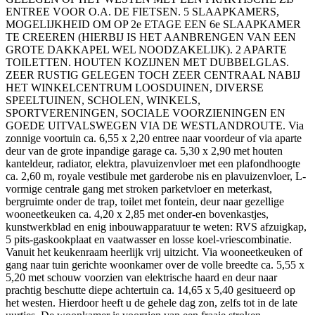
ENTREE VOOR O.A. DE FIETSEN. 5 SLAAPKAMERS,
MOGELIJKHEID OM OP 2e ETAGE EEN 6e SLAAPKAMER
TE CREEREN (HIERBIJ IS HET AANBRENGEN VAN EEN
GROTE DAKKAPEL WEL NOODZAKELIJK). 2 APARTE
TOILETTEN. HOUTEN KOZIJNEN MET DUBBELGLAS.
ZEER RUSTIG GELEGEN TOCH ZEER CENTRAAL NABIJ
HET WINKELCENTRUM LOOSDUINEN, DIVERSE
SPEELTUINEN, SCHOLEN, WINKELS,
SPORTVERENINGEN, SOCIALE VOORZIENINGEN EN
GOEDE UITVALSWEGEN VIA DE WESTLANDROUTE. Via
zonnige voortuin ca. 6,55 x 2,20 entree naar voordeur of via aparte
deur van de grote inpandige garage ca. 5,30 x 2,90 met houten
kanteldeur, radiator, elektra, plavuizenvloer met een plafondhoogte
ca. 2,60 m, royale vestibule met garderobe nis en plavuizenvloer, L-
vormige centrale gang met stroken parketvloer en meterkast,
bergruimte onder de trap, toilet met fontein, deur naar gezellige
wooneetkeuken ca. 4,20 x 2,85 met onder-en bovenkastjes,
kunstwerkblad en enig inbouwapparatuur te weten: RVS afzuigkap,
5 pits-gaskookplaat en vaatwasser en losse koel-vriescombinatie.
Vanuit het keukenraam heerlijk vrij uitzicht. Via wooneetkeuken of
gang naar tuin gerichte woonkamer over de volle breedte ca. 5,55 x
5,20 met schouw voorzien van elektrische haard en deur naar
prachtig beschutte diepe achtertuin ca. 14,65 x 5,40 gesitueerd op
het westen. Hierdoor heeft u de gehele dag zon, zelfs tot in de late