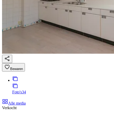
Bewaren
Foto's
34
Alle media
Verkocht