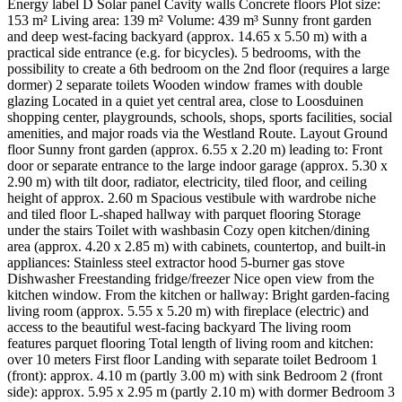
Energy label D Solar panel Cavity walls Concrete floors Plot size:
153 m² Living area: 139 m² Volume: 439 m³ Sunny front garden
and deep west-facing backyard (approx. 14.65 x 5.50 m) with a
practical side entrance (e.g. for bicycles). 5 bedrooms, with the
possibility to create a 6th bedroom on the 2nd floor (requires a large
dormer) 2 separate toilets Wooden window frames with double
glazing Located in a quiet yet central area, close to Loosduinen
shopping center, playgrounds, schools, shops, sports facilities, social
amenities, and major roads via the Westland Route. Layout Ground
floor Sunny front garden (approx. 6.55 x 2.20 m) leading to: Front
door or separate entrance to the large indoor garage (approx. 5.30 x
2.90 m) with tilt door, radiator, electricity, tiled floor, and ceiling
height of approx. 2.60 m Spacious vestibule with wardrobe niche
and tiled floor L-shaped hallway with parquet flooring Storage
under the stairs Toilet with washbasin Cozy open kitchen/dining
area (approx. 4.20 x 2.85 m) with cabinets, countertop, and built-in
appliances: Stainless steel extractor hood 5-burner gas stove
Dishwasher Freestanding fridge/freezer Nice open view from the
kitchen window. From the kitchen or hallway: Bright garden-facing
living room (approx. 5.55 x 5.20 m) with fireplace (electric) and
access to the beautiful west-facing backyard The living room
features parquet flooring Total length of living room and kitchen:
over 10 meters First floor Landing with separate toilet Bedroom 1
(front): approx. 4.10 m (partly 3.00 m) with sink Bedroom 2 (front
side): approx. 5.95 x 2.95 m (partly 2.10 m) with dormer Bedroom 3