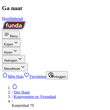
Ga naar
Hoofdinhoud
Menu
Kopen
Huren
Verkopen
Nieuwbouw
Mijn Huis
Favorieten
Inloggen
/
Den Haag
/
Kraayenstein en Vroondaal
/
Karperdaal 79