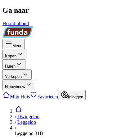
Ga naar
Hoofdinhoud
Menu
Kopen
Huren
Verkopen
Nieuwbouw
Mijn Huis
Favorieten
Inloggen
/
Dwingeloo
/
Leggeloo
/
Leggeloo 31B