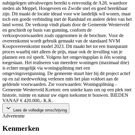
nabijgelegen uitvalswegen bereikt u eenvoudig de A28, waardoor
steden als Meppel, Hoogeveen en Zwolle snel en goed bereikbaar
zijn. Dit maakt de locatie ideaal voor wie landelijk wil wonen, maar
toch een goede verbinding met de Randstad en andere delen van het
land wenst. De verkoop vindt plaats door de Gemeente Westerveld
en geschiedt op basis van gunning, conform de
verkoopvoorwaarden zoals opgenomen in de brochure. Voor de
overeenkomst wordt gebruik gemaakt van de standaard NVM
Koopovereenkomst model 2023. Dit maakt het tot een transparant
proces waarbij niet alleen de prijs, maar ook de invulling van je
plannen een rol speelt. Volgens het omgevingsplan is één woning
toegestaan. Het realiseren van meerdere woningen (maximaal drie)
is echter mogelijk via woningsplitsing met een
omgevingsvergunning. De gemeente stuurt hier bij dit project actief
op en zal medewerking verlenen mits het plan voldoet aan de
geldende voorwaarden. Zie voorwaarden: Woningsplitsing -
Gemeente Westerveld Kortom: een unieke kans om op een plek met
historie, ruimte en natuur uw eigen toekomst te bouwen. BIEDEN
VANAF € 420.000,- K.K.
Lees de volledige omschrijving
Advertentie
Kenmerken