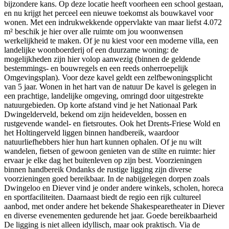
bijzondere kans. Op deze locatie heeft voorheen een school gestaan,
en nu krijgt het perceel een nieuwe toekomst als bouwkavel voor
wonen. Met een indrukwekkende oppervlakte van maar liefst 4.072
m² beschik je hier over alle ruimte om jou woonwensen
werkelijkheid te maken. Of je nu kiest voor een moderne villa, een
landelijke woonboerderij of een duurzame woning: de
mogelijkheden zijn hier volop aanwezig (binnen de geldende
bestemmings- en bouwregels en een reeds onherroepelijk
Omgevingsplan). Voor deze kavel geldt een zelfbewoningsplicht
van 5 jaar. Wonen in het hart van de natuur De kavel is gelegen in
een prachtige, landelijke omgeving, omringd door uitgestrekte
natuurgebieden. Op korte afstand vind je het Nationaal Park
Dwingelderveld, bekend om zijn heidevelden, bossen en
rustgevende wandel- en fietsroutes. Ook het Drents-Friese Wold en
het Holtingerveld liggen binnen handbereik, waardoor
natuurliefhebbers hier hun hart kunnen ophalen. Of je nu wilt
wandelen, fietsen of gewoon genieten van de stilte en ruimte: hier
ervaar je elke dag het buitenleven op zijn best. Voorzieningen
binnen handbereik Ondanks de rustige ligging zijn diverse
voorzieningen goed bereikbaar. In de nabijgelegen dorpen zoals
Dwingeloo en Diever vind je onder andere winkels, scholen, horeca
en sportfaciliteiten. Daarnaast biedt de regio een rijk cultureel
aanbod, met onder andere het bekende Shakespearetheater in Diever
en diverse evenementen gedurende het jaar. Goede bereikbaarheid
De ligging is niet alleen idyllisch, maar ook praktisch. Via de