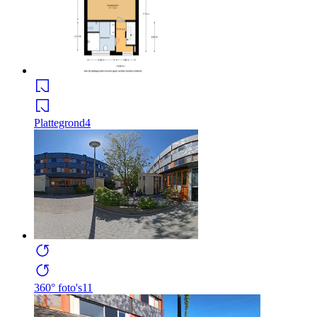
Plattegrond
4
360° foto's
11