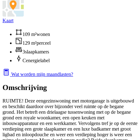
Kaart
109 m²
wonen
129 m²
perceel
3
slaapkamers
C
energielabel
Wat worden mijn maandlasten?
Omschrijving
RUIMTE! Deze eengezinswoning met motorgarage is uitgebouwd
en beschikt daardoor over bijzonder veel ruimte op de begane
grond. Het betreft een drielaagse tussenwoning met op de begane
grond een royale woonkamer, een open keuken met
inbouwapparatuur en een werkkamer. Vervolgens tref je op de eerste
verdieping een grote slaapkamer en een luxe badkamer met groot
ligbad en inloopdouche en weer een verdieping hoger is weer een