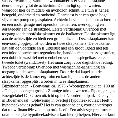
vloerverwarming. Vanuit de woonkamer is er via openslaande
deuren toegang tot de achtertuin. De tuin ligt op het westen,
waardoor hier de middag- en avondzon schijnt. De tuin is geheel
betegeld, onderheid en omheind. Daarnaast is er een grote hoge
vijver met pomp en glasplaten. Achterin bevinden zich een achterom
en een motorgarage met openslaande deuren, overkapping en
garagedeur aan de straatzijde. Eerste verdieping: Overloop met
toegang tot de hoofdslaapkamer en de badkamer. De slaapkamer ligt
aan de achterzijde en biedt een groen uitzicht. Deze slaapkamer kan
eenvoudig opgesplitst worden in twee slaapkamers. De badkamer
ligt aan de voorzijde en is uitgerust met een groot ligbad met jets,
een inloopdouche met regendouche, handdouche en massagestralen,
een dubbele wastafel met meubel en verlichte spiegelkast en een
tweede toilet (wandcloset). Het raam zorgt voor daglichttoetreding.
Tweede verdieping: Overloop met wasmachine-aansluiting en
toegang tot de tweede slaapkamer. Door de dakkapel aan de
achterzijde is de kamer erg ruim en kan hij net als de andere
slaapkamer opgesplitst worden in twee slaapkamers.
Bijzonderheden: - Bouwjaar: ca. 1973 - Woonoppervlak: ca. 109 m²
- Gelegen op eigen grond - Zonnige tuin op westen - Eigen garage -
Energielabel C - Groen uitzicht op het Noorderhoutpark - Gelegen
in Bloemendaal - Oplevering in overleg Hypotheekadvies: Heeft u
hypotheekadvies gehad? Het is van groot belang voor de verkoper
dat u uw financiële zaken op orde heeft. Een adviesgesprek met een
onafhankelijke hypotheekadviseur kan hierbij helpen. Hiervoor kunt