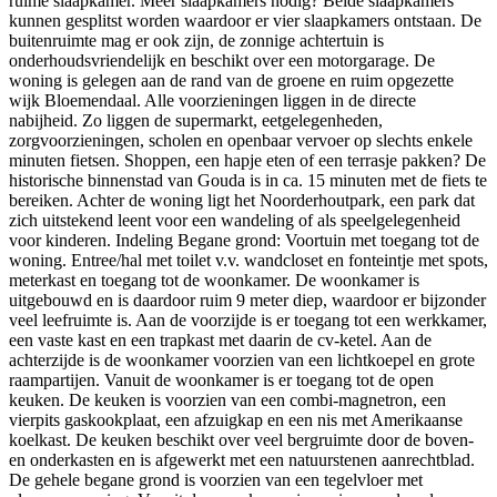
ruime slaapkamer. Meer slaapkamers nodig? Beide slaapkamers
kunnen gesplitst worden waardoor er vier slaapkamers ontstaan. De
buitenruimte mag er ook zijn, de zonnige achtertuin is
onderhoudsvriendelijk en beschikt over een motorgarage. De
woning is gelegen aan de rand van de groene en ruim opgezette
wijk Bloemendaal. Alle voorzieningen liggen in de directe
nabijheid. Zo liggen de supermarkt, eetgelegenheden,
zorgvoorzieningen, scholen en openbaar vervoer op slechts enkele
minuten fietsen. Shoppen, een hapje eten of een terrasje pakken? De
historische binnenstad van Gouda is in ca. 15 minuten met de fiets te
bereiken. Achter de woning ligt het Noorderhoutpark, een park dat
zich uitstekend leent voor een wandeling of als speelgelegenheid
voor kinderen. Indeling Begane grond: Voortuin met toegang tot de
woning. Entree/hal met toilet v.v. wandcloset en fonteintje met spots,
meterkast en toegang tot de woonkamer. De woonkamer is
uitgebouwd en is daardoor ruim 9 meter diep, waardoor er bijzonder
veel leefruimte is. Aan de voorzijde is er toegang tot een werkkamer,
een vaste kast en een trapkast met daarin de cv-ketel. Aan de
achterzijde is de woonkamer voorzien van een lichtkoepel en grote
raampartijen. Vanuit de woonkamer is er toegang tot de open
keuken. De keuken is voorzien van een combi-magnetron, een
vierpits gaskookplaat, een afzuigkap en een nis met Amerikaanse
koelkast. De keuken beschikt over veel bergruimte door de boven-
en onderkasten en is afgewerkt met een natuurstenen aanrechtblad.
De gehele begane grond is voorzien van een tegelvloer met