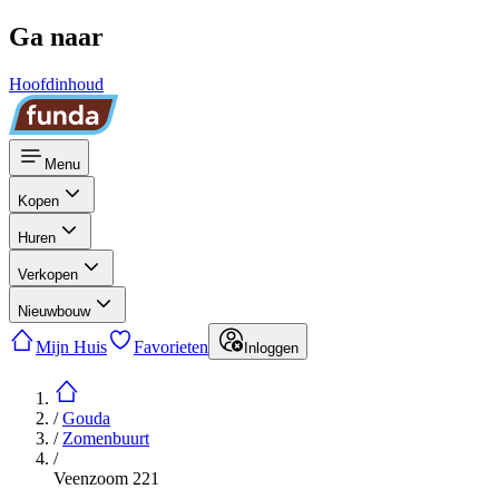
Ga naar
Hoofdinhoud
Menu
Kopen
Huren
Verkopen
Nieuwbouw
Mijn Huis
Favorieten
Inloggen
/
Gouda
/
Zomenbuurt
/
Veenzoom 221