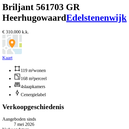
Briljant 56
1703 GR
Heerhugowaard
Edelstenenwijk
€ 310.000 k.k.
Kaart
119 m²
wonen
168 m²
perceel
4
slaapkamers
C
energielabel
Verkoopgeschiedenis
Aangeboden sinds
7 mei 2026