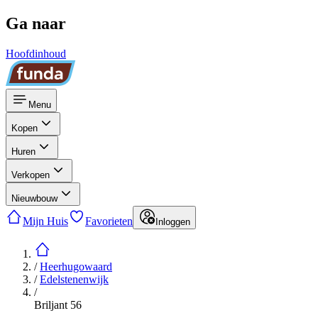
Ga naar
Hoofdinhoud
Menu
Kopen
Huren
Verkopen
Nieuwbouw
Mijn Huis
Favorieten
Inloggen
/
Heerhugowaard
/
Edelstenenwijk
/
Briljant 56