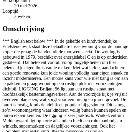
Verkoopdatum
29 mei 2026
Looptijd
3 weken
Omschrijving
*** English text below *** In de geliefde en kindvriendelijke Edelstenenwijk staat deze betaalbare tussenwoning voor de handige koper die graag de handen uit de mouwen steekt. De woning is gebouwd in 1979, beschikt over energielabel C en is op onderdelen gedateerd. Dat betekent vooral: volop mogelijkheden om hier helemaal je eigen thuis van te maken. Met wat liefde, aandacht en een goede renovatie kun je de woning volledig naar eigen smaak en inzicht moderniseren. Een mooie kans voor wie niet bang is om aan te pakken en graag woont op een rustige plek met voorzieningen dichtbij. LIGGING Briljant 56 ligt aan een rustige straat met hoofdzakelijk bestemmingsverkeer. Aan de voorzijde kijk je vrij uit over een plantsoen, wat zorgt voor een prettig en groen gevoel. De buurt is rustig, kindvriendelijk en populair bij gezinnen. Dit is nog zo’n woonomgeving waar kinderen veilig buiten kunnen spelen en buren elkaar kennen. De ligging is zeer praktisch. Winkelcentrum Middenwaard ligt op korte afstand en biedt een ruim aanbod aan winkels, supermarkten en dagelijkse voorzieningen. Ook het Coolplein met restaurants, theater, bioscoop, casino en bowlingcentrum is goed bereikbaar. Verder zijn scholen, sportfaciliteiten, de bibliotheek, het park, het NS station en diverse medische voorzieningen lopend of met de fiets bereikbaar. Voor ontspanning en recreatie zijn er in Heerhugowaard volop mogelijkheden, zoals het parkbos Waarderhout, het Strand van Luna en het Park van Luna. BEREIKBAARHEID De woning is uitstekend bereikbaar. Met de auto rijd je binnen enkele minuten naar de N242 richting Alkmaar en de eerste uitvalsweg ligt op circa 6 minuten rijden. Ook met het openbaar vervoer is de bereikbaarheid goed. Het NS station ligt op loopafstand, waardoor Alkmaar Centrum in circa 10 minuten bereikbaar is. Amsterdam Centraal bereik je met de trein in ongeveer 50 minuten. Daarnaast liggen het centrum van Heerhugowaard, een supermarkt en diverse dagelijkse voorzieningen op korte fiets of loopafstand. Een rustige woonplek dus, maar met alles wat je nodig hebt dichtbij. INDELING Begane grond: Via de entree kom je in de hal met de trapopgang en de toiletruimte met fonteintje. De doorzonwoonkamer is een fijne lichte ruimte met daglicht van beide kanten. Hierdoor voelt de woonkamer prettig en ruim aan en heb je een goede basis om hier een gezellige leefruimte van te maken. Aan de achterzijde bevindt zich de open keuken. Deze is geplaatst in een rechte opstelling en voorzien van diverse inbouwapparatuur. Vanuit de keuken is de achtertuin bereikbaar via een loopdeur. De tuin beschikt over een berging met overkapping en een achterom, ideaal voor fietsen, tuinspullen of gewoon extra bergruimte. Eerste verdieping: De overloop geeft toegang tot drie volwaardige slaapkamers en de badkamer. De slaapkamers zijn praktisch van formaat en goed in te delen als hoofdslaapkamer, kinderkamer, werkkamer of logeerkamer. De badkamer is voorzien van een ligbad, tweede toilet en een douchecabine. Ook hier geldt dat de basis aanwezig is en dat je de ruimte naar eigen smaak kunt moderniseren. Tweede verdieping: De tweede verdieping is bereikbaar via een vaste trap. Op de voorzolder bevindt zich de opstelling van de c.v. combiketel. Daarnaast is er een ruime zolderkamer met dakraam. Een fijne extra kamer die uitstekend geschikt is als slaapkamer, werkplek, hobbyruimte of praktische bergruimte. EIGENDOMSSITUATIE De woning is gelegen op 168 m² eigen grond. INDICATIEVE AFMETINGEN • Bruto vloeroppervlakte woning: 157 m² • Gebruiksoppervlakte wonen: 119 m² • Gebouw gebonden buitenruimte: 2 m² • Bruto inhoud woning: 420 m³ BIJZONDERHEDEN • Energielabel: C • Bouwjaar: 1979 • Verwarming en warm water middels een Intergas HRE combi ketel, bouwjaar 2018 • De c.v.-ketel wordt gehuurd van Feenstra voor € 31,03 inclusief service & onderhoud • De huurovereenkomst is door koper zonder kosten op te zeggen, of af te kopen voor € 774,- • Elektra: 6 groepen + aardlekschakelaar • Parkeren is mogelijk op basis van betaald parkeren en vergunningstelsel (€ 25 euro per jaar). Informatie over de mogelijkheden, wachttijden en kosten van een parkeervergunning(en) is terug te vinden op de website van de gemeente Dijk en Waard. • Notaris: naar keuze koper. Oplevering: in overleg. Voorbehoud De Meetinstructie is gebaseerd op de NEN2580. De Meetinstructie is bedoeld om een meer eenduidige manier van meten toe te passen voor het geven van een indicatie van de gebruiksoppervlakte. De Meetinstructie sluit verschillen in meetuitkomsten niet volledig uit, door bijvoorbeeld interpretatieverschillen, afrondingen of beperkingen bij het uitvoeren van de meting. Alle verkoopinformatie is met de nodige zorgvuldigheid samengesteld. Wij aanvaarden geen enkele aansprakelijkheid voor onjuist verkregen (mondelinge) informatie, onvolledigheid of anderszins, dan wel de gevolgen daarvan en wijzen de koper nadrukkelijk op zijn wettelijke onderzoeksplicht. Interesse in dit huis? Schakel direct uw eigen NVM-aankoopmakelaar in. Uw NVM-aankoopmakelaar komt op voor úw belang en bespaart u tijd, geld en zorgen. Adressen van collega NVM-aankoopmakelaars vindt u op Funda. --------------------------------------------------------------------------------------------------------------------------------------------- Located in the beloved and child-friendly Edelstenenwijk, this affordable terraced house is for the handy buyer who likes to roll up their sleeves. Built in 1979, the house has an energy label C and is dated in some respects. Above all, this means: plenty of opportunities to make this truly your own home. With some love, attention, and a good renovation, you can modernize the home entirely to your own taste and vision. A great opportunity for those who are not afraid to get to work and enjoy living in a quiet place with amenities close by. LOCATION Briljant 56 is situated on a quiet street with mainly local traffic. At the front, you have an unobstructed view of a green space, creating a pleasant and green atmosphere. The neighborhood is quiet, child-friendly, and popular with families. This is one of those residential environments where children can play safely outside and neighbors know each other. The location is very practical. Middenwaard Shopping Centre is a short distance away and offers a wide range of shops, supermarkets, and daily amenities. The Coolplein, with its restaurants, theatre, cinema, casino, and bowling alley, is also easily accessible. Furthermore, schools, sports facilities, the library, the park, the NS train station, and various medical facilities are accessible on foot or by bicycle. For relaxation and recreation, there are plenty of opportunities in Heerhugowaard, such as the Waarderhout park forest, Luna Beach, and Luna Park. ACCESSIBILITY The property is excellently accessible. By car, you can reach the N242 towards Alkmaar within a few minutes, and the nearest arterial road is approximately a 6-minute drive away. Accessibility by public transport is also good. The NS train station is within walking distance, making Alkmaar Centre accessible in approximately 10 minutes. You can reach Amsterdam Central by train in about 50 minutes. Additionally, the center of Heerhugowaard, a supermarket, and various daily amenities are within a short cycling or walking distance. A quiet place to live, therefore, but with everything you need close by. LAYOUT Ground floor: Through the entrance, you enter the hall with the staircase and the toilet with a washbasin. The through-living room is a lovely, bright space with daylight from both sides. This makes the living room feel pleasant and spacious, providing a good foundation for creating a cozy living area. The open kitchen is located at the rear. It is arranged in a straight layout and equipped with various built-in appliances. The backyard is accessible from the kitchen via a pedestrian door. The garden features a shed with a canopy and a back entrance, ideal for bicycles, garden tools, or simply extra storage space. First floor: The landing provides access to three full-sized bedrooms and the bathroom. The bedrooms are practically sized and can easily be arranged as a master bedroom, children's room, study, or guest room. The bathroom is equipped with a bathtub, a second toilet, and a shower cabin. Here too, the basics are in place, allowing you to modernize the space to your own taste. Second floor: The second floor is accessible via a fixed staircase. The central heating combi boiler is located on the landing. Additionally, there is a spacious attic room with a skylight. A lovely extra room that is perfectly suited as a bedroom, workspace, hobby room, or practical storage space. PROPERTY SITUATION The property is situated on 168 m² of private land. INDICATIVE DIMENSIONS • Gross floor area of ??the dwelling: 157 m² • Usable living area: 119 m² • Building-related outdoor space: 2 m² • Gross volume of the dwelling: 420 m³ PARTMENTS • Energy label: C • Year of construction: 1979 • Heating and hot water via an Intergas HRE combi boiler, year of construction 2018 • The central heating boiler is leased from Feenstra for € 31.03 including service & maintenance • The lease agreement can be terminated by the buyer free of charge, or bought out for € 774.00 • Electricity: 6 circuits + residual current device • Parking is available on the basis of paid parking and a permit system (€ 25 per year). Information regarding the options, waiting times, and costs of parking permit(s) can be found on the website of the municipality of Dijk en Waard. • Notary: at buyer's choice. Delivery: by mutual agreement. Disclaimer The Measurement Instruction is based on NEN2580. The Measurement Instruction is intended to apply a more consistent method of measurement to provide an indication of the usable floor area. The Measurement Instruction does not completely rule out differences in measurement results, for example due to differences in interpretat