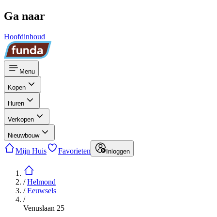
Ga naar
Hoofdinhoud
Menu
Kopen
Huren
Verkopen
Nieuwbouw
Mijn Huis
Favorieten
Inloggen
/
Helmond
/
Eeuwsels
/
Venuslaan 25