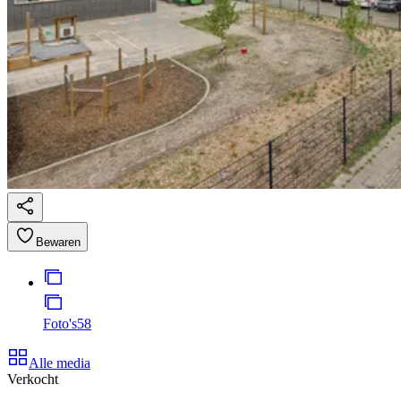
Bewaren
Foto's
58
Alle media
Verkocht