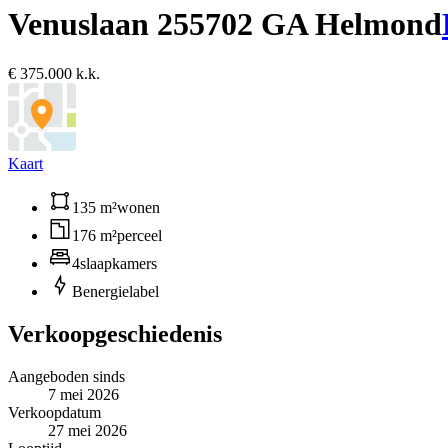
Venuslaan 25
5702 GA Helmond
€ 375.000 k.k.
Kaart
135 m²
wonen
176 m²
perceel
4
slaapkamers
B
energielabel
Verkoopgeschiedenis
Aangeboden sinds
7 mei 2026
Verkoopdatum
27 mei 2026