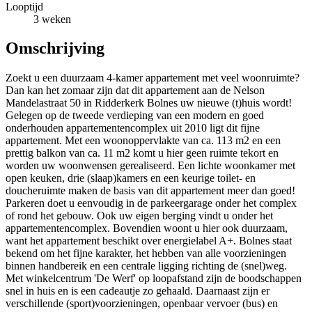
Looptijd
3 weken
Omschrijving
Zoekt u een duurzaam 4-kamer appartement met veel woonruimte?
Dan kan het zomaar zijn dat dit appartement aan de Nelson
Mandelastraat 50 in Ridderkerk Bolnes uw nieuwe (t)huis wordt!
Gelegen op de tweede verdieping van een modern en goed
onderhouden appartementencomplex uit 2010 ligt dit fijne
appartement. Met een woonoppervlakte van ca. 113 m2 en een
prettig balkon van ca. 11 m2 komt u hier geen ruimte tekort en
worden uw woonwensen gerealiseerd. Een lichte woonkamer met
open keuken, drie (slaap)kamers en een keurige toilet- en
doucheruimte maken de basis van dit appartement meer dan goed!
Parkeren doet u eenvoudig in de parkeergarage onder het complex
of rond het gebouw. Ook uw eigen berging vindt u onder het
appartementencomplex. Bovendien woont u hier ook duurzaam,
want het appartement beschikt over energielabel A+. Bolnes staat
bekend om het fijne karakter, het hebben van alle voorzieningen
binnen handbereik en een centrale ligging richting de (snel)weg.
Met winkelcentrum 'De Werf' op loopafstand zijn de boodschappen
snel in huis en is een cadeautje zo gehaald. Daarnaast zijn er
verschillende (sport)voorzieningen, openbaar vervoer (bus) en