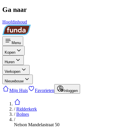
Ga naar
Hoofdinhoud
Menu
Kopen
Huren
Verkopen
Nieuwbouw
Mijn Huis
Favorieten
Inloggen
/
Ridderkerk
/
Bolnes
/
Nelson Mandelastraat 50