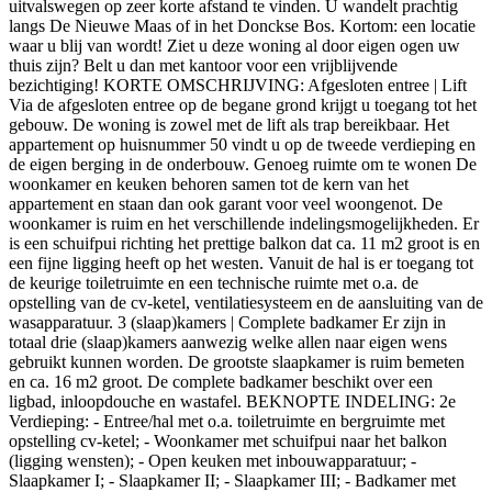
uitvalswegen op zeer korte afstand te vinden. U wandelt prachtig
langs De Nieuwe Maas of in het Donckse Bos. Kortom: een locatie
waar u blij van wordt! Ziet u deze woning al door eigen ogen uw
thuis zijn? Belt u dan met kantoor voor een vrijblijvende
bezichtiging! KORTE OMSCHRIJVING: Afgesloten entree | Lift
Via de afgesloten entree op de begane grond krijgt u toegang tot het
gebouw. De woning is zowel met de lift als trap bereikbaar. Het
appartement op huisnummer 50 vindt u op de tweede verdieping en
de eigen berging in de onderbouw. Genoeg ruimte om te wonen De
woonkamer en keuken behoren samen tot de kern van het
appartement en staan dan ook garant voor veel woongenot. De
woonkamer is ruim en het verschillende indelingsmogelijkheden. Er
is een schuifpui richting het prettige balkon dat ca. 11 m2 groot is en
een fijne ligging heeft op het westen. Vanuit de hal is er toegang tot
de keurige toiletruimte en een technische ruimte met o.a. de
opstelling van de cv-ketel, ventilatiesysteem en de aansluiting van de
wasapparatuur. 3 (slaap)kamers | Complete badkamer Er zijn in
totaal drie (slaap)kamers aanwezig welke allen naar eigen wens
gebruikt kunnen worden. De grootste slaapkamer is ruim bemeten
en ca. 16 m2 groot. De complete badkamer beschikt over een
ligbad, inloopdouche en wastafel. BEKNOPTE INDELING: 2e
Verdieping: - Entree/hal met o.a. toiletruimte en bergruimte met
opstelling cv-ketel; - Woonkamer met schuifpui naar het balkon
(ligging wensten); - Open keuken met inbouwapparatuur; -
Slaapkamer I; - Slaapkamer II; - Slaapkamer III; - Badkamer met