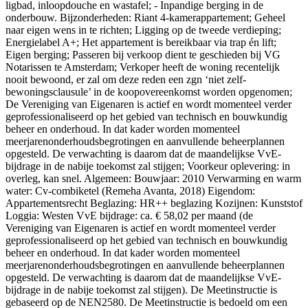
ligbad, inloopdouche en wastafel; - Inpandige berging in de
onderbouw. Bijzonderheden: Riant 4-kamerappartement; Geheel
naar eigen wens in te richten; Ligging op de tweede verdieping;
Energielabel A+; Het appartement is bereikbaar via trap én lift;
Eigen berging; Passeren bij verkoop dient te geschieden bij VG
Notarissen te Amsterdam; Verkoper heeft de woning recentelijk
nooit bewoond, er zal om deze reden een zgn ‘niet zelf-
bewoningsclausule’ in de koopovereenkomst worden opgenomen;
De Vereniging van Eigenaren is actief en wordt momenteel verder
geprofessionaliseerd op het gebied van technisch en bouwkundig
beheer en onderhoud. In dat kader worden momenteel
meerjarenonderhoudsbegrotingen en aanvullende beheerplannen
opgesteld. De verwachting is daarom dat de maandelijkse VvE-
bijdrage in de nabije toekomst zal stijgen; Voorkeur oplevering: in
overleg, kan snel. Algemeen: Bouwjaar: 2010 Verwarming en warm
water: Cv-combiketel (Remeha Avanta, 2018) Eigendom:
Appartementsrecht Beglazing: HR++ beglazing Kozijnen: Kunststof
Loggia: Westen VvE bijdrage: ca. € 58,02 per maand (de
Vereniging van Eigenaren is actief en wordt momenteel verder
geprofessionaliseerd op het gebied van technisch en bouwkundig
beheer en onderhoud. In dat kader worden momenteel
meerjarenonderhoudsbegrotingen en aanvullende beheerplannen
opgesteld. De verwachting is daarom dat de maandelijkse VvE-
bijdrage in de nabije toekomst zal stijgen). De Meetinstructie is
gebaseerd op de NEN2580. De Meetinstructie is bedoeld om een