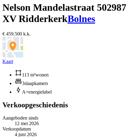
Nelson Mandelastraat 50
2987
XV Ridderkerk
Bolnes
€ 459.500 k.k.
Kaart
113 m²
wonen
3
slaapkamers
A+
energielabel
Verkoopgeschiedenis
Aangeboden sinds
12 mei 2026
Verkoopdatum
4 juni 2026