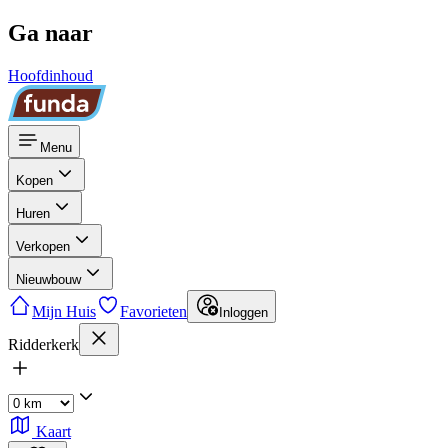
Ga naar
Hoofdinhoud
Menu
Kopen
Huren
Verkopen
Nieuwbouw
Mijn Huis
Favorieten
Inloggen
Ridderkerk
Kaart