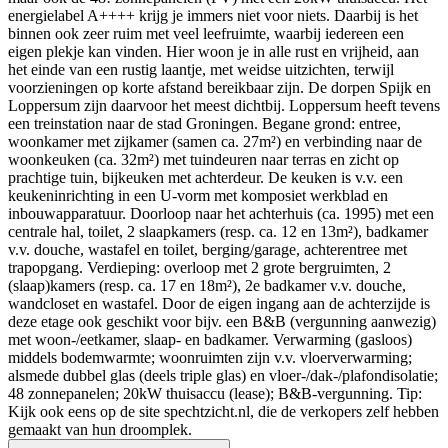
energielabel A++++ krijg je immers niet voor niets. Daarbij is het
binnen ook zeer ruim met veel leefruimte, waarbij iedereen een
eigen plekje kan vinden. Hier woon je in alle rust en vrijheid, aan
het einde van een rustig laantje, met weidse uitzichten, terwijl
voorzieningen op korte afstand bereikbaar zijn. De dorpen Spijk en
Loppersum zijn daarvoor het meest dichtbij. Loppersum heeft tevens
een treinstation naar de stad Groningen. Begane grond: entree,
woonkamer met zijkamer (samen ca. 27m²) en verbinding naar de
woonkeuken (ca. 32m²) met tuindeuren naar terras en zicht op
prachtige tuin, bijkeuken met achterdeur. De keuken is v.v. een
keukeninrichting in een U-vorm met komposiet werkblad en
inbouwapparatuur. Doorloop naar het achterhuis (ca. 1995) met een
centrale hal, toilet, 2 slaapkamers (resp. ca. 12 en 13m²), badkamer
v.v. douche, wastafel en toilet, berging/garage, achterentree met
trapopgang. Verdieping: overloop met 2 grote bergruimten, 2
(slaap)kamers (resp. ca. 17 en 18m²), 2e badkamer v.v. douche,
wandcloset en wastafel. Door de eigen ingang aan de achterzijde is
deze etage ook geschikt voor bijv. een B&B (vergunning aanwezig)
met woon-/eetkamer, slaap- en badkamer. Verwarming (gasloos)
middels bodemwarmte; woonruimten zijn v.v. vloerverwarming;
alsmede dubbel glas (deels triple glas) en vloer-/dak-/plafondisolatie;
48 zonnepanelen; 20kW thuisaccu (lease); B&B-vergunning. Tip:
Kijk ook eens op de site spechtzicht.nl, die de verkopers zelf hebben
gemaakt van hun droomplek.