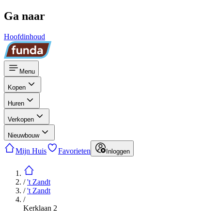
Ga naar
Hoofdinhoud
Menu
Kopen
Huren
Verkopen
Nieuwbouw
Mijn Huis
Favorieten
Inloggen
/
't Zandt
/
't Zandt
/
Kerklaan 2