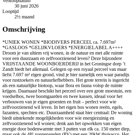
Verkoopdatum
30 juni 2026
Looptijd
2½ maand
Omschrijving
*UNIEK WONEN *BIODIVERS PERCEEL ca. 7.697m²
*GASLOOS *GELIJKVLOERS *ENERGIELABEL A++++
Droom je van ultiem vrij wonen, in de natuur en met alle ruimte
voor een duurzaam en zelfvoorzienend leven? Deze bijzondere
VRIJSTAANDE WOONBOERDERIJ in het Groningse dorp ’t
Zandt biedt het allemaal. Gelegen op een royaal perceel van maar
liefst 7.697 m² eigen grond, vind je hier namelijk een waar paradijs
voor rustzoekers en natuurliefhebbers. Het grote terrein is ingericht
als een natuurlijke biotoop, waar flora en fauna volop de ruimte
krijgen. Daarnaast beschikt het perceel over een grote moestuin, een
voedselbos, twee boomgaarden en twee kassen, ideaal voor het
verbouwen van je eigen groenten en fruit – perfect voor wie
zelfvoorzienend wil leven. In het eigen bos wonen reeën, egels,
fazanten, spechten etc. Duurzaamheid staat hier centraal: De woning
biedt uitstekende mogelijkheden voor wie energiezuinig en
zelfvoorzienend wil wonen; denk aan het opwekken van eigen
energie door bodenwarmte met 3 putten van elk ca. 150 meter diep,
maar ook de 48! zonnepanelen (PV) met een 20kW thuisaccu. Het