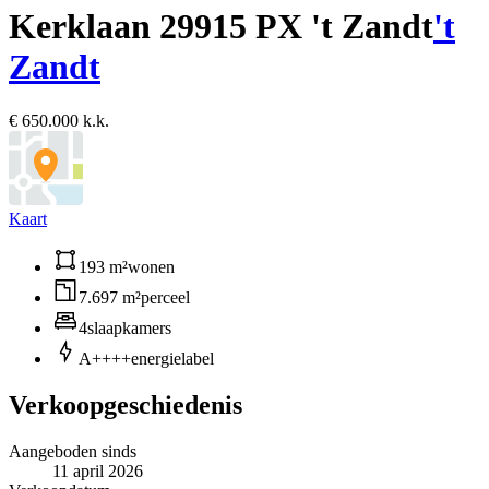
Kerklaan 2
9915 PX 't Zandt
't
Zandt
€ 650.000 k.k.
Kaart
193 m²
wonen
7.697 m²
perceel
4
slaapkamers
A++++
energielabel
Verkoopgeschiedenis
Aangeboden sinds
11 april 2026