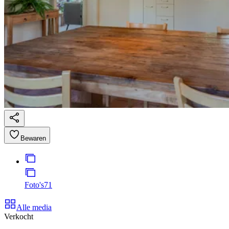
Bewaren
Foto's
71
Alle media
Verkocht