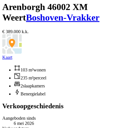
Arenborgh 4
6002 XM
Weert
Boshoven-Vrakker
€ 389.000 k.k.
Kaart
103 m²
wonen
235 m²
perceel
2
slaapkamers
B
energielabel
Verkoopgeschiedenis
Aangeboden sinds
6 mei 2026