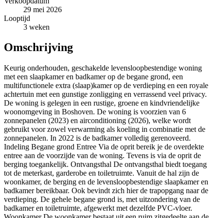
Verkoopdatum
29 mei 2026
Looptijd
3 weken
Omschrijving
Keurig onderhouden, geschakelde levensloopbestendige woning
met een slaapkamer en badkamer op de begane grond, een
multifunctionele extra (slaap)kamer op de verdieping en een royale
achtertuin met een gunstige zonligging en verrassend veel privacy.
De woning is gelegen in een rustige, groene en kindvriendelijke
woonomgeving in Boshoven. De woning is voorzien van 6
zonnepanelen (2023) en airconditioning (2026), welke wordt
gebruikt voor zowel verwarming als koeling in combinatie met de
zonnepanelen. In 2022 is de badkamer volledig gerenoveerd.
Indeling Begane grond Entree Via de oprit bereik je de overdekte
entree aan de voorzijde van de woning. Tevens is via de oprit de
berging toegankelijk. Ontvangsthal De ontvangsthal biedt toegang
tot de meterkast, garderobe en toiletruimte. Vanuit de hal zijn de
woonkamer, de berging en de levensloopbestendige slaapkamer en
badkamer bereikbaar. Ook bevindt zich hier de trapopgang naar de
verdieping. De gehele begane grond is, met uitzondering van de
badkamer en toiletruimte, afgewerkt met dezelfde PVC-vloer.
Woonkamer De woonkamer bestaat uit een ruim zitgedeelte aan de