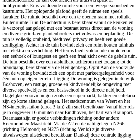
hobbyruimte. Er is voldoende ruimte voor een tweepersoonsbed en
kastruimte. Het oplopende plafond geeft de ruimte een speels
karakter. De ruimte beschikt over een te openen raam met rolluik.
Buitenruimte Tuin De achtertuin is bereikbaar vanuit de keuken en
is verzorgd aangelegd met een bestraat terras direct aan de woning
en diverse grind- en plantenborders met volwassen beplanting. De
tuin is volledig omheind, biedt veel privacy en heeft een goede
zonligging. Achter in de tuin bevindt zich een ruim houten tuinhuis
met elektra en verlichting. Het terras biedt voldoende ruimte voor
een eethoek of loungeset en geeft een fraai zicht over de gehele tuin.
De tuin beschikt over een afsluitbare achterom met toegang tot de
brandgang, bereikbaar via de Heiligenberg. Oprit Aan de voorzijde
van de woning bevindt zich een oprit met parkeergelegenheid voor
één auto op eigen terrein. Ligging De woning is gelegen in de wijk
Boshoven, een rustige, groene en kindvriendelijke omgeving met
diverse speelveldjes en een basisschool in de directe nabijheid.
Dagelijkse voorzieningen zoals een supermarkt, bakker en cafetaria
zijn op korte afstand gelegen. Het stadscentrum van Weert en het
NS-intercitystation (circa 3 km) zijn snel bereikbaar. Vanaf hier reis
je in ongeveer 16 minuten naar Eindhoven, het hart van Brainport.
Daarnaast zijn er goede verbindingen richting onder andere
Roermond en Maastricht. Via de A2 en de nabijgelegen N266
(richting Helmond) en N275 (richting Venlo) zijn diverse
uitvalswegen uitstekend bereikbaar. Dankzij deze centrale ligging