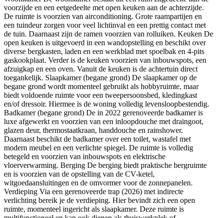
voorzijde en een eetgedeelte met open keuken aan de achterzijde.
De ruimte is voorzien van airconditioning. Grote raampartijen en
een tuindeur zorgen voor veel lichtinval en een prettig contact met
de tuin. Daarnaast zijn de ramen voorzien van rolluiken. Keuken De
open keuken is uitgevoerd in een wandopstelling en beschikt over
diverse bergkasten, laden en een werkblad met spoelbak en 4-pits
gaskookplaat. Verder is de keuken voorzien van inbouwspots, een
afzuigkap en een oven. Vanuit de keuken is de achtertuin direct
toegankelijk. Slaapkamer (begane grond) De slaapkamer op de
begane grond wordt momenteel gebruikt als hobbyruimte, maar
biedt voldoende ruimte voor een tweepersoonsbed, kledingkast
en/of dressoir. Hiermee is de woning volledig levensloopbestendig.
Badkamer (begane grond) De in 2022 gerenoveerde badkamer is
luxe afgewerkt en voorzien van een inloopdouche met draingoot,
glazen deur, thermostaatkraan, handdouche en rainshower.
Daarnaast beschikt de badkamer over een toilet, wastafel met
modern meubel en een verlichte spiegel. De ruimte is volledig
betegeld en voorzien van inbouwspots en elektrische
vloerverwarming. Berging De berging biedt praktische bergruimte
en is voorzien van de opstelling van de CV-ketel,
witgoedaansluitingen en de omvormer voor de zonnepanelen.
Verdieping Via een gerenoveerde trap (2026) met indirecte
verlichting bereik je de verdieping. Hier bevindt zich een open
ruimte, momenteel ingericht als slaapkamer. Deze ruimte is
multifunctioneel en kan ook dienen als thuiswerkplek of