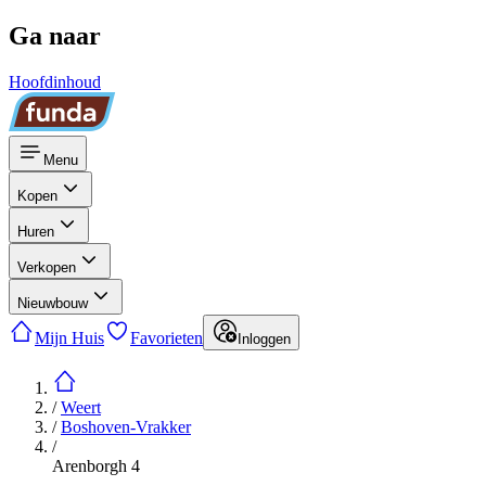
Ga naar
Hoofdinhoud
Menu
Kopen
Huren
Verkopen
Nieuwbouw
Mijn Huis
Favorieten
Inloggen
/
Weert
/
Boshoven-Vrakker
/
Arenborgh 4