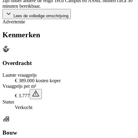
zijn onder andere de High Tech Campus en ASML binnen circa 30
minuten bereikbaar.
Lees de volledige omschrijving
Advertentie
Kenmerken
Overdracht
Laatste vraagprijs
€ 389.000 kosten koper
Vraagprijs per m²
€ 3.777
Status
Verkocht
Bouw