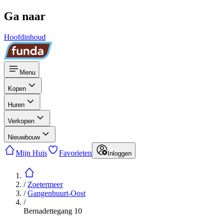
Ga naar
Hoofdinhoud
Menu
Kopen
Huren
Verkopen
Nieuwbouw
Mijn Huis
Favorieten
Inloggen
/
Zoetermeer
/
Gangenbuurt-Oost
/
Bernadettegang 10