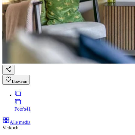
Bewaren
Foto's
41
Alle media
Verkocht