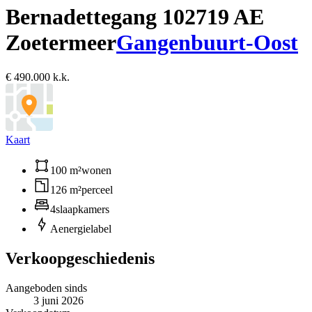
Bernadettegang 10
2719 AE
Zoetermeer
Gangenbuurt-Oost
€ 490.000 k.k.
Kaart
100 m²
wonen
126 m²
perceel
4
slaapkamers
A
energielabel
Verkoopgeschiedenis
Aangeboden sinds
3 juni 2026