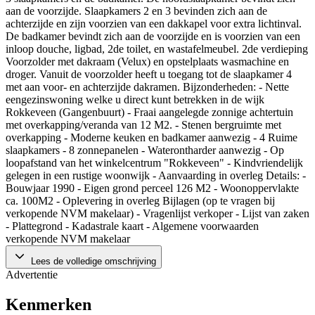
aan de voorzijde. Slaapkamers 2 en 3 bevinden zich aan de
achterzijde en zijn voorzien van een dakkapel voor extra lichtinval.
De badkamer bevindt zich aan de voorzijde en is voorzien van een
inloop douche, ligbad, 2de toilet, en wastafelmeubel. 2de verdieping
Voorzolder met dakraam (Velux) en opstelplaats wasmachine en
droger. Vanuit de voorzolder heeft u toegang tot de slaapkamer 4
met aan voor- en achterzijde dakramen. Bijzonderheden: - Nette
eengezinswoning welke u direct kunt betrekken in de wijk
Rokkeveen (Gangenbuurt) - Fraai aangelegde zonnige achtertuin
met overkapping/veranda van 12 M2. - Stenen bergruimte met
overkapping - Moderne keuken en badkamer aanwezig - 4 Ruime
slaapkamers - 8 zonnepanelen - Waterontharder aanwezig - Op
loopafstand van het winkelcentrum "Rokkeveen" - Kindvriendelijk
gelegen in een rustige woonwijk - Aanvaarding in overleg Details: -
Bouwjaar 1990 - Eigen grond perceel 126 M2 - Woonoppervlakte
ca. 100M2 - Oplevering in overleg Bijlagen (op te vragen bij
verkopende NVM makelaar) - Vragenlijst verkoper - Lijst van zaken
- Plattegrond - Kadastrale kaart - Algemene voorwaarden
verkopende NVM makelaar
Lees de volledige omschrijving
Advertentie
Kenmerken