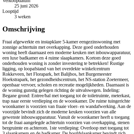
Verkoopdatum
25 juni 2026
Looptijd
3 weken
Omschrijving
Fraai afgewerkte en instapklare 5-kamer eengezinswoning met
zonnige achtertuin met overkapping. Deze goed onderhouden
woning heeft daarnaast een moderne keuken met inbouwapparatuur,
een luxe badkamer en 4 ruime slaapkamers. Kortom deze goed
onderhouden woning is zonder investering te betrekken! Rustige
ligging, op loopafstand van het overdekte winkelcentrum
Rokkeveen, het Florapark, het Balijbos, het Burgemeester
Hoekstrapark, het gezondheidscentrum, het NS-station Zoetermeer,
openbaar vervoer, scholen en recreatie mogelijkheden. Daarnaast is
de woning gunstig gelegen richting de uitvalswegen. Indeling:
Begane grond: Entree/hal met toegang tot de toiletruimte, meterkast,
trap naar eerste verdieping en de woonkamer. De ruime tuingerichte
woonkamer is voorzien van fraaie vloer- en wandafwerking. Aan de
voorzijde bevindt zich de moderne keuken voorzien van alle
gewenste inbouwapparatuur. Vanuit de woonkamer heeft u toegang
tot de fraai aangelegde achtertuin voorzien van overkapping, stenen
bergruimte en achterom. 1ste verdieping: Overloop met toegang tot
3 slaapkamers en de badkamer. De hoofdslaapkamer bevindt zich