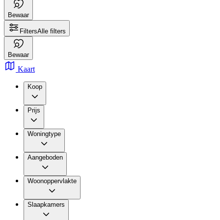
Bewaar
Filters
Alle filters
Bewaar
Kaart
Koop
Prijs
Woningtype
Aangeboden
Woonoppervlakte
Slaapkamers