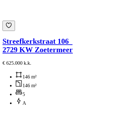
Streefkerkstraat 106
2729 KW Zoetermeer
€ 625.000 k.k.
146 m²
146 m²
5
A