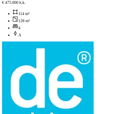
€ 475.000 k.k.
114 m²
128 m²
4
A