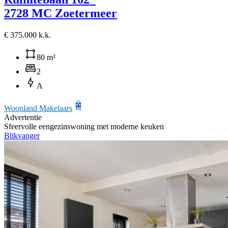
2728 MC Zoetermeer
€ 375.000 k.k.
80 m²
2
A
Woonland Makelaars
Advertentie
Sfeervolle eengezinswoning met moderne keuken
Blikvanger