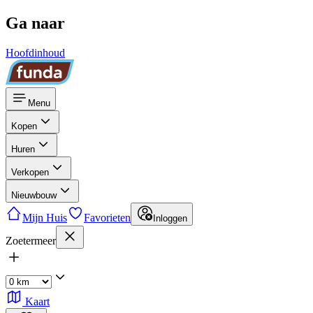
Ga naar
Hoofdinhoud
Menu
Kopen
Huren
Verkopen
Nieuwbouw
Mijn Huis
Favorieten
Inloggen
Zoetermeer
Kaart