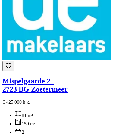
Mispelgaarde 2
2723 BG Zoetermeer
€ 425.000 k.k.
81 m²
159 m²
2