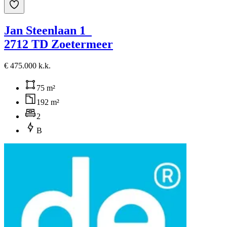
Jan Steenlaan 1
2712 TD Zoetermeer
€ 475.000 k.k.
75 m²
192 m²
2
B