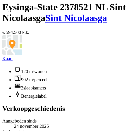
Eysinga-State 237
8521 NL Sint
Nicolaasga
Sint Nicolaasga
€ 594.500 k.k.
Kaart
120 m²
wonen
902 m²
perceel
3
slaapkamers
B
energielabel
Verkoopgeschiedenis
Aangeboden sinds
24 november 2025