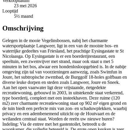
Verkoopdatum
23 mei 2026
Looptijd
5½ maand
Omschrijving
Gelegen in de mooie Vegelinsbossen, nabij het charmante
watersportplaatsje Langweer, ligt in een van de mooiste bos- en
waterrijke gedeeltes van Friesland, het prachtige Eysingastate te St
Nicolaasga. Op Eysingastate is er een boerderijrestaurant, een
speeltuin, een zwemvijver met strand, maar ook staat u met 5
minuten in het bos, alwaar een hondenlosloopgebied is. In de nabije
omgeving zijn tal van voorzieningen aanwezig, zoals Swimfun in
Joure, het subtropische zwembad, de Burggolf 18-holes golfbaan en
diverse leuke dorpen en steden zoals Langweer, Joure en Sneek.
Aan het open vaarwater ligt deze vrijstaande, rietgedekte
recreatiewoning, gebouwd in 2003, in uitstekende staat verkerend,
type boerderij, compleet met een insteekhaven. Deze ruime (120
m2) zeer charmante recreatiewoning staat op 902 m² eigen grond en
de tuin biedt een perfecte mix van zon- en schaduwplekken, waarbij
privacy en een adembenemend uitzicht op de Houtvaart en de
weilanden centraal staat. Worden de reeën uw nieuwe buren?
Indeling: Via de entree met het gastentoilet, betreedt u de
woonkamer, die volledig betegeld is. De grote open keuken is zeer