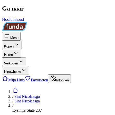
Ga naar
Hoofdinhoud
Menu
Kopen
Huren
Verkopen
Nieuwbouw
Mijn Huis
Favorieten
Inloggen
/
Sint Nicolaasga
/
Sint Nicolaasga
/
Eysinga-State 237