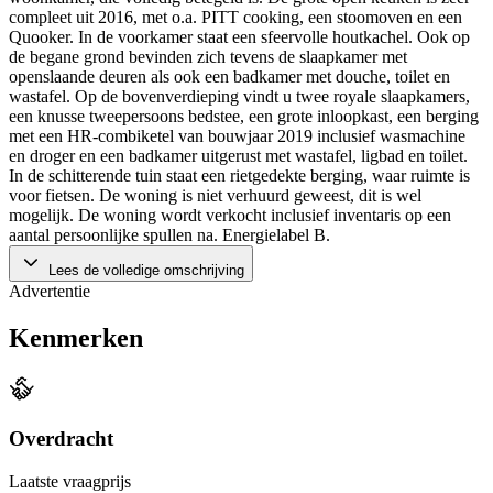
compleet uit 2016, met o.a. PITT cooking, een stoomoven en een
Quooker. In de voorkamer staat een sfeervolle houtkachel. Ook op
de begane grond bevinden zich tevens de slaapkamer met
openslaande deuren als ook een badkamer met douche, toilet en
wastafel. Op de bovenverdieping vindt u twee royale slaapkamers,
een knusse tweepersoons bedstee, een grote inloopkast, een berging
met een HR-combiketel van bouwjaar 2019 inclusief wasmachine
en droger en een badkamer uitgerust met wastafel, ligbad en toilet.
In de schitterende tuin staat een rietgedekte berging, waar ruimte is
voor fietsen. De woning is niet verhuurd geweest, dit is wel
mogelijk. De woning wordt verkocht inclusief inventaris op een
aantal persoonlijke spullen na. Energielabel B.
Lees de volledige omschrijving
Advertentie
Kenmerken
Overdracht
Laatste vraagprijs