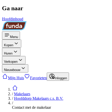
Ga naar
Hoofdinhoud
Menu
Kopen
Huren
Verkopen
Nieuwbouw
Mijn Huis
Favorieten
Inloggen
/
Makelaars
/
Hoofddorp Makelaars c.s. B.V.
/
Contact met de makelaar