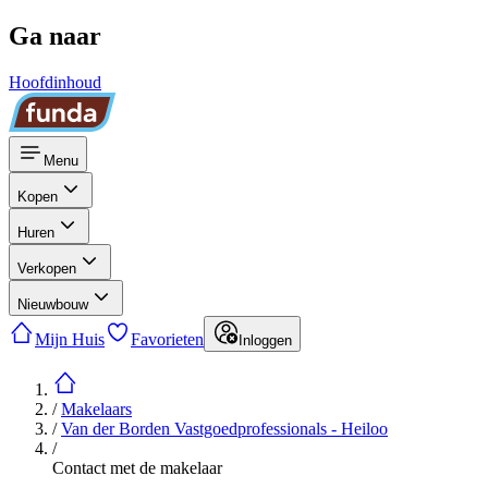
Ga naar
Hoofdinhoud
Menu
Kopen
Huren
Verkopen
Nieuwbouw
Mijn Huis
Favorieten
Inloggen
/
Makelaars
/
Van der Borden Vastgoedprofessionals - Heiloo
/
Contact met de makelaar