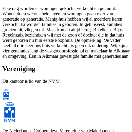
Elke dag worden er woningen gekocht, verkocht en gehuurd.
Wonen doen we ons hele leven en woningen gaan over van
generatie op generatie. Menig huis hebben wij al meerdere keren
verkocht. Er worden families in geboren. In gehuisvest. Families
groeien uit, vliegen uit. Maar komen altijd terug. Bij elkaar. Bij ons.
Regelmatig bezichtigen wij met de zoon of dochter die in dat huis
werd geboren nu hun eerste koophuis. De opmerking: ‘Je vader
heeft al drie keer ons huis verkocht’, is geen uitzondering. Wij zijn al
vier generaties lang dé vastgoedprofessional en makelaar in Alkmaar
en omgeving. Een in Alkmaar gevestigde familie met generaties aan
kennis, ervaring en bezieling in vastgoed. Een familie die is
uitgegroeid tot een team betrokken vastgoedprofessionals.
Vereniging
Dit kantoor is lid van de NVM.
Modern heden, rijk verleden
Opa Van der Borden was de tweede makelaar in Alkmaar. Hij stapte
op zijn fiets naar Schoorl en Bergen om huurpenningen te innen. En
stapte op diezelfde fiets om mensen van het station te halen die in de
stad een huurwoning kwamen bezichtigen. De betrokkenheid die hij
had, leeft voort. Nog altijd halen wij mensen van het station. De fiets
van opa Van der Borden is een auto geworden. En de toekomstige
huurder is vandaag de dag ook een expat. En kijk niet gek op als
De Nederlandse Coöperatieve Vereniging van Makelaars en