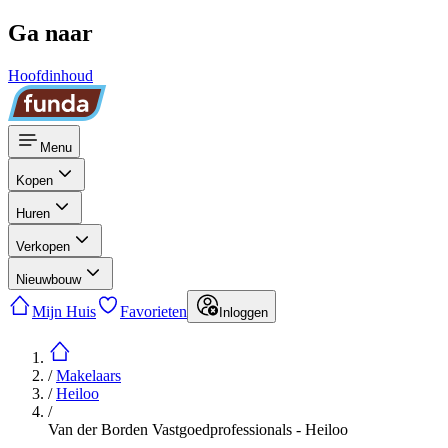
Ga naar
Hoofdinhoud
Menu
Kopen
Huren
Verkopen
Nieuwbouw
Mijn Huis
Favorieten
Inloggen
/
Makelaars
/
Heiloo
/
Van der Borden Vastgoedprofessionals - Heiloo