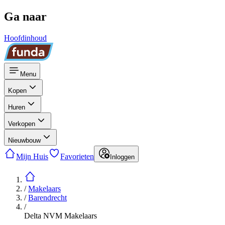
Ga naar
Hoofdinhoud
Menu
Kopen
Huren
Verkopen
Nieuwbouw
Mijn Huis
Favorieten
Inloggen
/
Makelaars
/
Barendrecht
/
Delta NVM Makelaars