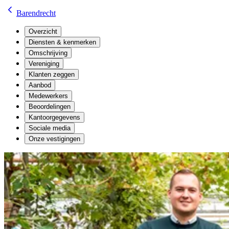
Barendrecht
Overzicht
Diensten & kenmerken
Omschrijving
Vereniging
Klanten zeggen
Aanbod
Medewerkers
Beoordelingen
Kantoorgegevens
Sociale media
Onze vestigingen