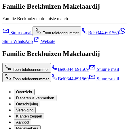
Familie Beekhuizen Makelaardij
Familie Beekhuizen: de juiste match
Stuur e-mail
Bel
0344-691569
Toon telefoonnummer
Stuur WhatsApp
Website
Familie Beekhuizen Makelaardij
Bel
0344-691569
Stuur e-mail
Toon telefoonnummer
Bel
0344-691569
Stuur e-mail
Toon telefoonnummer
Overzicht
Diensten & kenmerken
Omschrijving
Vereniging
Klanten zeggen
Aanbod
Medewerkers