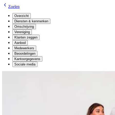
Zoelen
Overzicht
Diensten & kenmerken
Omschrijving
Vereniging
Klanten zeggen
Aanbod
Medewerkers
Beoordelingen
Kantoorgegevens
Sociale media