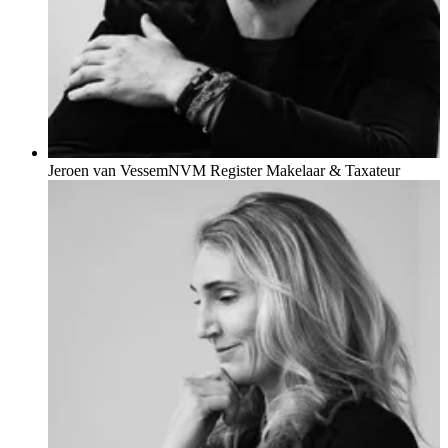
- Vip Woningmatch-service. Exclusieve bezichtigingen en woningen
voordat ze online komen, voor wie net dat beetje extra zoekt.
Verhuizen is een grote stap. Daarom zijn wij pas tevreden als jij met
een gerust hart verder kunt. Mét de juiste match.
Benieuwd naar de makelaar die het beste bij jou past? Doe de quiz
op onze website en ontdek wie van ons jou het beste kan helpen!
Jeroen van Vessem
NVM Register Makelaar & Taxateur
Vertrouw op ons. Op familie kun je bouwen.