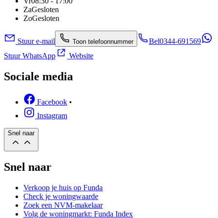
Vr
08:30 - 17:00
Za
Gesloten
Zo
Gesloten
Stuur e-mail
Bel
0344-691569
Toon telefoonnummer
Stuur WhatsApp
Website
Sociale media
Facebook
•
Instagram
Snel naar
Snel naar
Verkoop je huis op Funda
Check je woningwaarde
Zoek een NVM-makelaar
Volg de woningmarkt: Funda Index