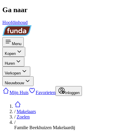
Ga naar
Hoofdinhoud
Menu
Kopen
Huren
Verkopen
Nieuwbouw
Mijn Huis
Favorieten
Inloggen
/
Makelaars
/
Zoelen
/
Familie Beekhuizen Makelaardij