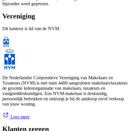
bijzonder werd geprezen.
Deze erkenning voelt extra speciaal, omdat die mede te danken is
Vereniging
aan de aanbevelingen van onze opdrachtgevers – van jullie dus!
Dit kantoor is lid van de NVM.
Bij Familie Beekhuizen draait het al generaties lang om meer dan
cijfers en data. Wij geloven in de juiste match, in vertrouwen en
persoonlijke aandacht. In de klik tussen makelaar en opdrachtgever
– tussen mensen.
Wij danken onze opdrachtgevers voor hun vertrouwen en mooie
woorden, ons team – Romy, Janine, Ap, Twan, Iris en Roos – voor
hun betrokkenheid en inzet, en Funda voor deze bijzondere
De Nederlandse Coöperatieve Vereniging van Makelaars en
waardering.
Taxateurs (NVM) is met ruim 4400 aangesloten makelaars/taxateurs
de grootste ledenorganisatie van makelaars, taxateurs en
vastgoeddeskundigen. Een NVM-makelaar is deskundig,
persoonlijk betrokken en ontzorgt je bij de aankoop en/of verkoop
Bij Familie Beekhuizen draait het om meer dan stenen en cijfers.
van jouw woning.
Het draait om mensen. Om verhalen. Om het vinden van de juiste
match: tussen jou en je makelaar, tussen koper en verkoper en
natuurlijk tussen mens en woning.
Lees meer
Klanten zeggen