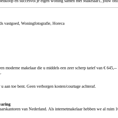
oedkoop én succesvol je eigen woning samen met Makelaar1, jouw on
ds vastgoed, Woningfotografie, Horeca
en moderne makelaar die u middels een zeer scherp tarief van € 645,-
.
r u aan toe bent. Geen verborgen kosten/courtage achteraf.
rvaring
arskantoren van Nederland. Als internetmakelaar hebben we al ruim 10 