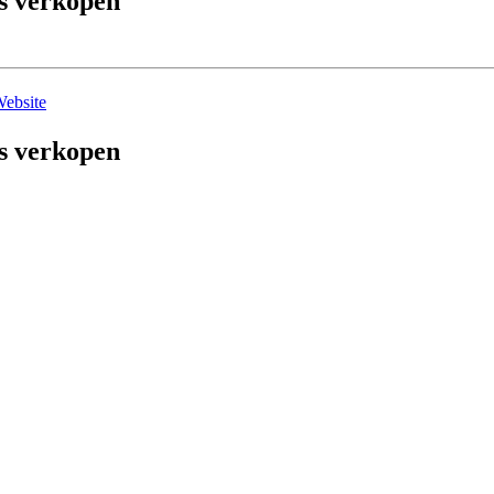
s verkopen
ebsite
s verkopen