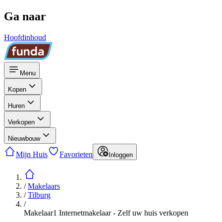
Ga naar
Hoofdinhoud
Menu
Kopen
Huren
Verkopen
Nieuwbouw
Mijn Huis
Favorieten
Inloggen
/
Makelaars
/
Tilburg
/
Makelaar1 Internetmakelaar - Zelf uw huis verkopen