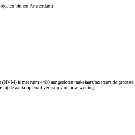
 objecten binnen Amsterdam)
rm de geldende NEN-norm in te meten
erhuurmakelaar – Bedrijfspanden
!
(NVM) is met ruim 4400 aangesloten makelaars/taxateurs de grootste l
je bij de aankoop en/of verkoop van jouw woning.