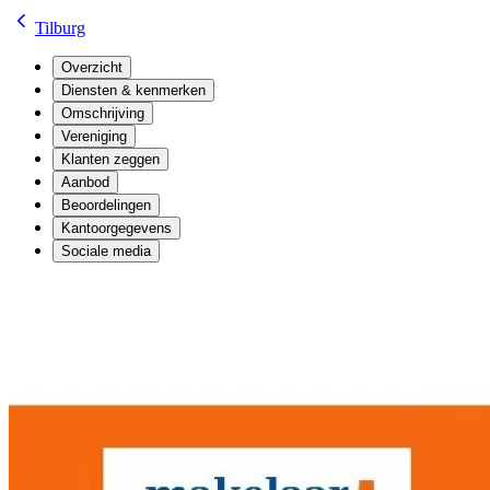
Tilburg
Overzicht
Diensten & kenmerken
Omschrijving
Vereniging
Klanten zeggen
Aanbod
Beoordelingen
Kantoorgegevens
Sociale media