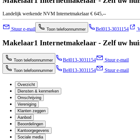
Makelaar1 Internetmakelaar - Zelf uw hui
Landelijk werkende NVM Internetmakelaar € 645,--
Stuur e-mail
Bel
013-3031154
W
Toon telefoonnummer
Makelaar1 Internetmakelaar - Zelf uw hui
Bel
013-3031154
Stuur e-mail
Toon telefoonnummer
Bel
013-3031154
Stuur e-mail
Toon telefoonnummer
Overzicht
Diensten & kenmerken
Omschrijving
Vereniging
Klanten zeggen
Aanbod
Beoordelingen
Kantoorgegevens
Sociale media