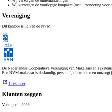
Wij verzorgen de onderhandelingen
Wij verzorgen de voorlopige koopakte (met uitzondering voor
Wij zorgen voor een waardebepaling van uw woning
Wij verzorgen de contacten met de notaris
Vereniging
Een van onze makelaars komt bij u langs om de woning confo
Dit kantoor is lid van de NVM.
Diensten van Makelaar1
Verkoopmakelaar – Aankoopmakelaar – Recreatiewoningen – V
Meer weten over onze dienstverlening? Neem dan contact met ons op
Team Makelaar1 Internetmakelaar
De Nederlandse Coöperatieve Vereniging van Makelaars en Taxateurs 
Een NVM-makelaar is deskundig, persoonlijk betrokken en ontzorgt 
Lees meer
Klanten zeggen
Verkoper in
2026