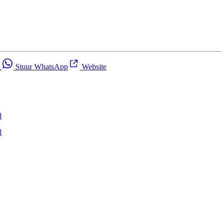
1
Stuur WhatsApp
Website
l
l