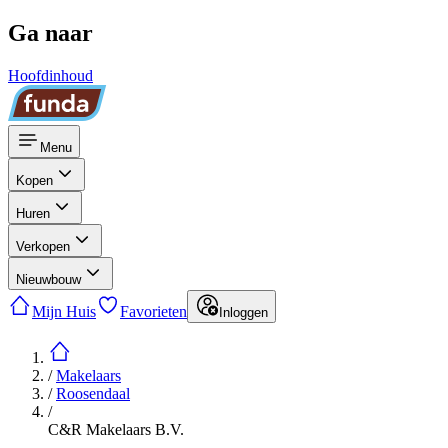
Ga naar
Hoofdinhoud
Menu
Kopen
Huren
Verkopen
Nieuwbouw
Mijn Huis
Favorieten
Inloggen
/
Makelaars
/
Roosendaal
/
C&R Makelaars B.V.