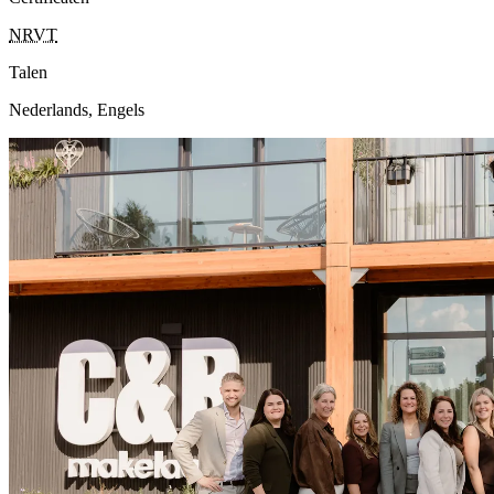
NRVT
Talen
Nederlands, Engels