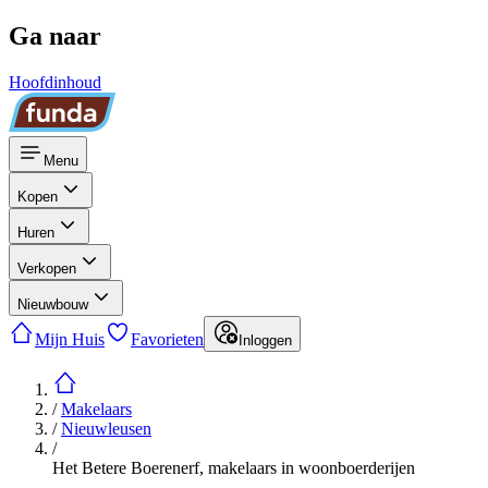
Ga naar
Hoofdinhoud
Menu
Kopen
Huren
Verkopen
Nieuwbouw
Mijn Huis
Favorieten
Inloggen
/
Makelaars
/
Nieuwleusen
/
Het Betere Boerenerf, makelaars in woonboerderijen