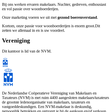
Bij ons werken ervaren makelaars. Nuchter, gedreven, enthousiast
en vol passie over woonboerderijen.
Onze marketing voeren we uit met
gezond boerenverstand
.
Kortom, onze passie voor woonboerderijen is enorm groot.Dit
zetten we allemaal in en is uw voordeel.
Heeft u een woonboerderij of landelijk gelegen woning dan zij
Vereniging
wij:dé makelaar voor de verkoop van uw woonboerderij.
Dit kantoor is lid van de NVM.
Wilt u ook
profiteren
van onze
specialisatie?
Wij zijn ervaren Makelaars met kennis van zaken
Wij hebben meer dan 12 jaar ervaring in deze specifieke
markt
De Nederlandse Coöperatieve Vereniging van Makelaars en
Wij realiseren gemiddeld een hogere verkoopopbrengst
Taxateurs (NVM) is met ruim 4400 aangesloten makelaars/taxateurs
Uw woning komt bovenaan in Funda, dus meer bezoekers
de grootste ledenorganisatie van makelaars, taxateurs en
U krijgt een gerichte marketing op de doelgroep van uw
vastgoeddeskundigen. Een NVM-makelaar is deskundig,
woonboerderij (wel eens van doelgroepmarketing gehoord?)
persoonlijk betrokken en ontzorgt je bij de aankoop en/of verkoop
Wij hebben meer dan 6.400 actieve zoekers vanuit heel