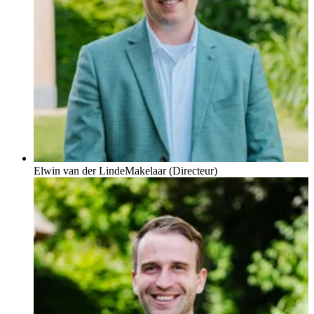
Wij bekijken de bestemming. Is het Wonen of nog Agrarisch.
Kunt u er dan wel wonen? En wat als u er met meerder
mensen zou willen wonen?
Kan een woonboerderij door meerdere gezinnen worden
bewoont?
Kun je een boerderij zomaar splitsen en er twee van maken?
Naast een uitgebreid onderzoek bekijken en beoordelen we de
woning of woonboerderij.
Daarnaast doen wij voor u de onderhandeling. U wilt toch de
beste prijs tegen de beste voorwaarden?
Zijn we eruit. Dan verzorgen wij de koopovereenkomst. Zo
weet u zeker dat de verkoper geen gekke artikelen opneemt.
Enfin, we letten overal op wat voor de waarde en voor u van belang
Elwin van der Linde
Makelaar (Directeur)
is.
Kortom, wij zijn úw makelaar als u een woonboerderij gaat
kopen.
Het is onze specialiteit. Daar wilt u toch ook van profiteren?
Neem contact op. Doen hoor!