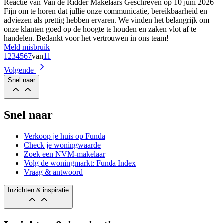
Reactie van Van de Ridder Makelaars
Geschreven op
10 juni 2026
Fijn om te horen dat jullie onze communicatie, bereikbaarheid en
adviezen als prettig hebben ervaren. We vinden het belangrijk om
onze klanten goed op de hoogte te houden en zaken vlot af te
handelen. Bedankt voor het vertrouwen in ons team!
Meld misbruik
1
2
3
4
5
6
7
van
11
Volgende
Snel naar
Snel naar
Verkoop je huis op Funda
Check je woningwaarde
Zoek een NVM-makelaar
Volg de woningmarkt: Funda Index
Vraag & antwoord
Inzichten & inspiratie