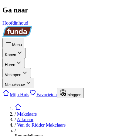
Ga naar
Hoofdinhoud
Menu
Kopen
Huren
Verkopen
Nieuwbouw
Mijn Huis
Favorieten
Inloggen
/
Makelaars
/
Alkmaar
/
Van de Ridder Makelaars
/
Beoordelingen