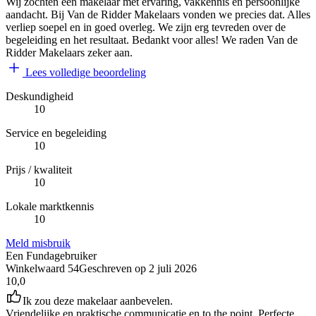
Wij zochten een makelaar met ervaring, vakkennis en persoonlijke
aandacht. Bij Van de Ridder Makelaars vonden we precies dat. Alles
verliep soepel en in goed overleg. We zijn erg tevreden over de
begeleiding en het resultaat. Bedankt voor alles! We raden Van de
Ridder Makelaars zeker aan.
Lees volledige beoordeling
Deskundigheid
10
Service en begeleiding
10
Prijs / kwaliteit
10
Lokale marktkennis
10
Meld misbruik
Een Fundagebruiker
Winkelwaard 54
Geschreven op
2 juli 2026
10,0
Ik zou deze makelaar aanbevelen.
Vriendelijke en praktische communicatie en to the point. Perfecte