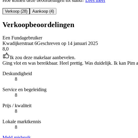
Hoe komen deze beoordelingen tot stand?
Lees meer
Verkoop (28)
Aankoop (4)
Verkoopbeoordelingen
Een Fundagebruiker
Kwadijkerstraat 6
Geschreven op
14 januari 2025
8,0
Ik zou deze makelaar aanbevelen.
Ging vlot en was bereikbaar. Heel prettig. Was duidelijk. Ik kan Pim
Deskundigheid
8
Service en begeleiding
8
Prijs / kwaliteit
8
Lokale marktkennis
8
Meld misbruik