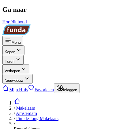
Ga naar
Hoofdinhoud
Menu
Kopen
Huren
Verkopen
Nieuwbouw
Mijn Huis
Favorieten
Inloggen
/
Makelaars
/
Amsterdam
/
Pim de Jong Makelaars
/
Beoordelingen