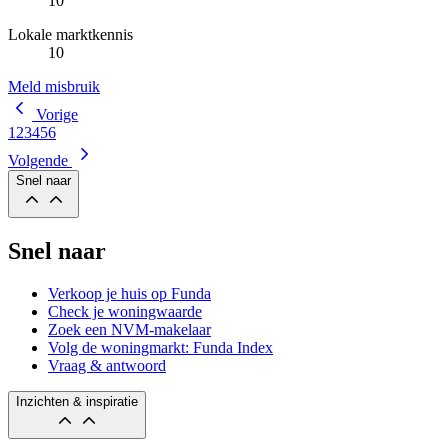
10
Lokale marktkennis
10
Meld misbruik
Vorige
1
2
3
4
5
6
Volgende
Snel naar
Snel naar
Verkoop je huis op Funda
Check je woningwaarde
Zoek een NVM-makelaar
Volg de woningmarkt: Funda Index
Vraag & antwoord
Inzichten & inspiratie