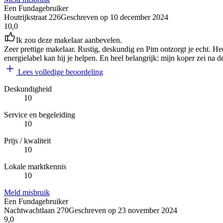
Een Fundagebruiker
Houtrijkstraat 226
Geschreven op
10 december 2024
10,0
Ik zou deze makelaar aanbevelen.
Zeer prettige makelaar. Rustig, deskundig en Pim ontzorgt je echt. Heef
energielabel kan hij je helpen. En heel belangrijk: mijn koper zei n
Lees volledige beoordeling
Deskundigheid
10
Service en begeleiding
10
Prijs / kwaliteit
10
Lokale marktkennis
10
Meld misbruik
Een Fundagebruiker
Nachtwachtlaan 270
Geschreven op
23 november 2024
9,0