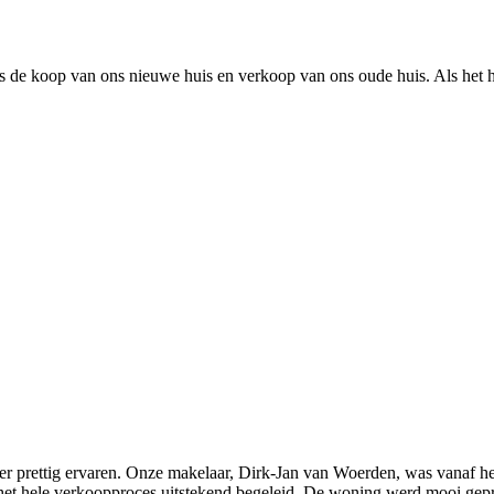
s de koop van ons nieuwe huis en verkoop van ons oude huis. Als het hu
 prettig ervaren. Onze makelaar, Dirk-Jan van Woerden, was vanaf het
 het hele verkoopproces uitstekend begeleid. De woning werd mooi gep