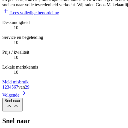
snel en naar volle tevredenheid verkocht. Wij raden Goos Makelaardij
Lees volledige beoordeling
Deskundigheid
10
Service en begeleiding
10
Prijs / kwaliteit
10
Lokale marktkennis
10
Meld misbruik
1
2
3
4
5
6
7
van
29
Volgende
Snel naar
Snel naar