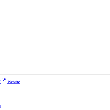
7
Website
l