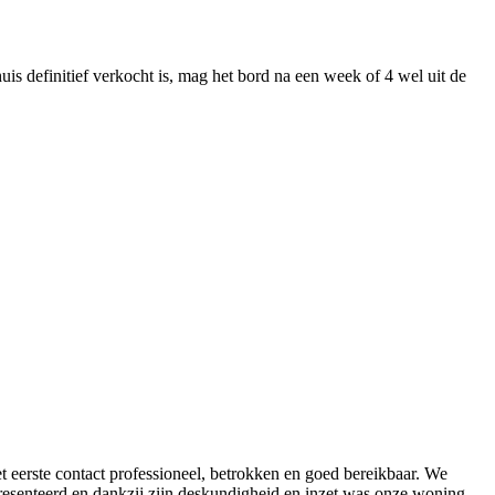
is definitief verkocht is, mag het bord na een week of 4 wel uit de
 eerste contact professioneel, betrokken en goed bereikbaar. We
resenteerd en dankzij zijn deskundigheid en inzet was onze woning