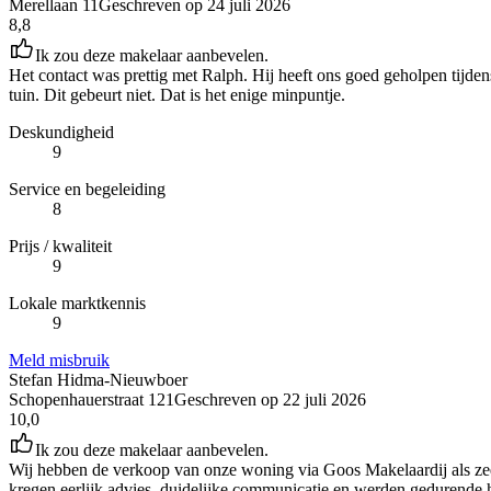
Merellaan 11
Geschreven op
24 juli 2026
8,8
Ik zou deze makelaar aanbevelen.
Het contact was prettig met Ralph. Hij heeft ons goed geholpen tijden
tuin. Dit gebeurt niet. Dat is het enige minpuntje.
Deskundigheid
9
Service en begeleiding
8
Prijs / kwaliteit
9
Lokale marktkennis
9
Meld misbruik
Stefan Hidma-Nieuwboer
Schopenhauerstraat 121
Geschreven op
22 juli 2026
10,0
Ik zou deze makelaar aanbevelen.
Wij hebben de verkoop van onze woning via Goos Makelaardij als zeer
kregen eerlijk advies, duidelijke communicatie en werden gedurende