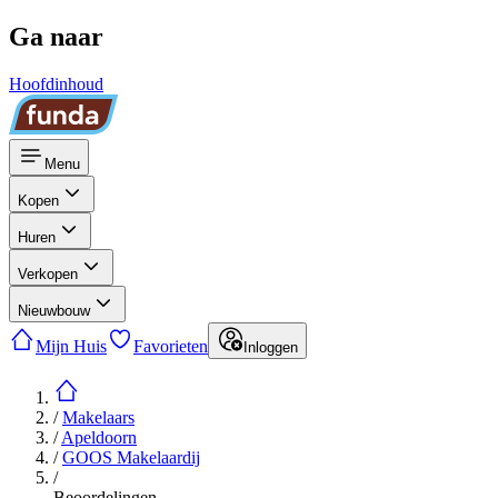
Ga naar
Hoofdinhoud
Menu
Kopen
Huren
Verkopen
Nieuwbouw
Mijn Huis
Favorieten
Inloggen
/
Makelaars
/
Apeldoorn
/
GOOS Makelaardij
/
Beoordelingen