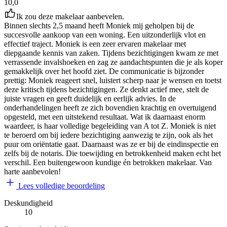
10,0
Ik zou deze makelaar aanbevelen.
Binnen slechts 2,5 maand heeft Moniek mij geholpen bij de
succesvolle aankoop van een woning. Een uitzonderlijk vlot en
effectief traject. Moniek is een zeer ervaren makelaar met
diepgaande kennis van zaken. Tijdens bezichtigingen kwam ze met
verrassende invalshoeken en zag ze aandachtspunten die je als koper
gemakkelijk over het hoofd ziet. De communicatie is bijzonder
prettig: Moniek reageert snel, luistert scherp naar je wensen en toetst
deze kritisch tijdens bezichtigingen. Ze denkt actief mee, stelt de
juiste vragen en geeft duidelijk en eerlijk advies. In de
onderhandelingen heeft ze zich bovendien krachtig en overtuigend
opgesteld, met een uitstekend resultaat. Wat ik daarnaast enorm
waardeer, is haar volledige begeleiding van A tot Z. Moniek is niet
te beroerd om bij iedere bezichtiging aanwezig te zijn, ook als het
puur om oriëntatie gaat. Daarnaast was ze er bij de eindinspectie en
zelfs bij de notaris. Die toewijding en betrokkenheid maken echt het
verschil. Een buitengewoon kundige én betrokken makelaar. Van
harte aanbevolen!
Lees volledige beoordeling
Deskundigheid
10