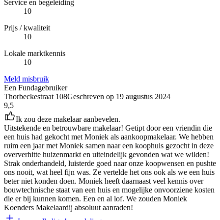
Service en begeleiding
10
Prijs / kwaliteit
10
Lokale marktkennis
10
Meld misbruik
Een Fundagebruiker
Thorbeckestraat 108
Geschreven op
19 augustus 2024
9,5
Ik zou deze makelaar aanbevelen.
Uitstekende en betrouwbare makelaar! Getipt door een vriendin die
een huis had gekocht met Moniek als aankoopmakelaar. We hebben
ruim een jaar met Moniek samen naar een koophuis gezocht in deze
oververhitte huizenmarkt en uiteindelijk gevonden wat we wilden!
Strak onderhandeld, luisterde goed naar onze koopwensen en pushte
ons nooit, wat heel fijn was. Ze vertelde het ons ook als we een huis
beter niet konden doen. Moniek heeft daarnaast veel kennis over
bouwtechnische staat van een huis en mogelijke onvoorziene kosten
die er bij kunnen komen. Een en al lof. We zouden Moniek
Koenders Makelaardij absoluut aanraden!