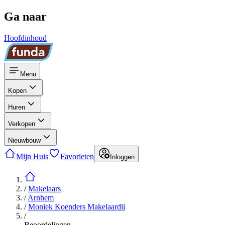
Ga naar
Hoofdinhoud
Menu
Kopen
Huren
Verkopen
Nieuwbouw
Mijn Huis
Favorieten
Inloggen
/
Makelaars
/
Arnhem
/
Moniek Koenders Makelaardij
/
Beoordelingen