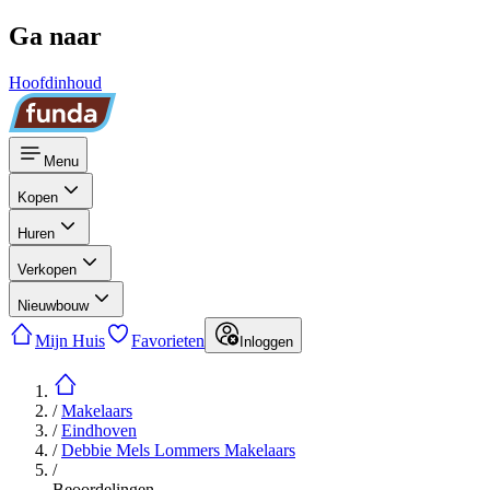
Ga naar
Hoofdinhoud
Menu
Kopen
Huren
Verkopen
Nieuwbouw
Mijn Huis
Favorieten
Inloggen
/
Makelaars
/
Eindhoven
/
Debbie Mels Lommers Makelaars
/
Beoordelingen