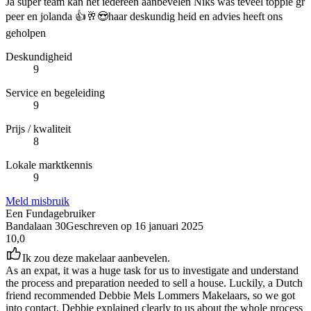
Ja super team kan het iedereen aanbevelen Niks was teveel toppie gr
peer en jolanda 👍🥂😍haar deskundig heid en advies heeft ons
geholpen
Deskundigheid
9
Service en begeleiding
9
Prijs / kwaliteit
8
Lokale marktkennis
9
Meld misbruik
Een Fundagebruiker
Bandalaan 30
Geschreven op
16 januari 2025
10,0
Ik zou deze makelaar aanbevelen.
As an expat, it was a huge task for us to investigate and understand
the process and preparation needed to sell a house. Luckily, a Dutch
friend recommended Debbie Mels Lommers Makelaars, so we got
into contact. Debbie explained clearly to us about the whole process