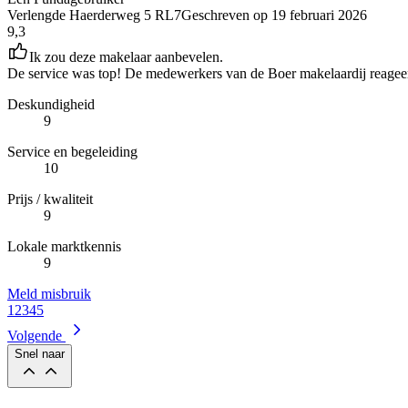
Verlengde Haerderweg 5 RL7
Geschreven op
19 februari 2026
9,3
Ik zou deze makelaar aanbevelen.
De service was top! De medewerkers van de Boer makelaardij reageerde
Deskundigheid
9
Service en begeleiding
10
Prijs / kwaliteit
9
Lokale marktkennis
9
Meld misbruik
1
2
3
4
5
Volgende
Snel naar