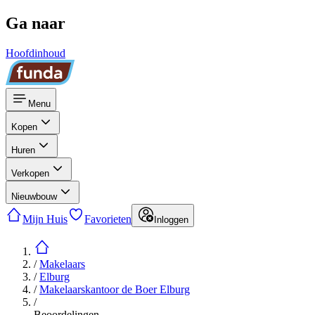
Ga naar
Hoofdinhoud
Menu
Kopen
Huren
Verkopen
Nieuwbouw
Mijn Huis
Favorieten
Inloggen
/
Makelaars
/
Elburg
/
Makelaarskantoor de Boer Elburg
/
Beoordelingen