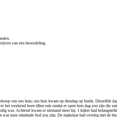
anden.
hrijven van een beoordeling.
koop van ons huis; ons huis kwam op dinsdag op funda. Diezelfde dag 
ver het weekend heen tillen ook omdat er open huis dag zou zijn die za
nodig was. Achteraf kwam er niemand meer bij. 1 kijker had belangstell
 wat onze minimale bod zou zijn. De makelaar had overleg met de biede