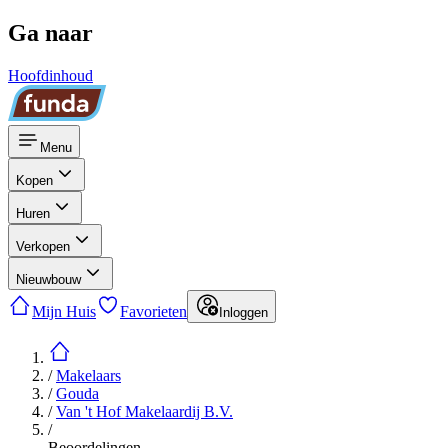
Ga naar
Hoofdinhoud
Menu
Kopen
Huren
Verkopen
Nieuwbouw
Mijn Huis
Favorieten
Inloggen
/
Makelaars
/
Gouda
/
Van 't Hof Makelaardij B.V.
/
Beoordelingen