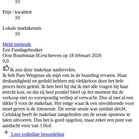
10
Prijs / kwaliteit
10
Lokale marktkennis
10
Meld misbruik
Een Fundagebruiker
Oost Buurtstraat 6
Geschreven op
18 februari 2026
9,0
Ik zou deze makelaar aanbevelen.
Ik heb Pam Wiegman als mijn rots in de branding ervaren. Haar
deskundigheid en geduld hebben mij vlekkeloos door het hele
proces heen geleid. Ik ben heel bij dat ik met alle vragen bij haar
terecht kon, en dat zij heel positief bleef op het moment dat de
verkoop niet zo voorspoedig verliep al verwacht. Dus al met al een
dikke 9 voor de makelaar. Het enige waar ik een onvoldoende voor
moet geven is de fotosessie. De eerste sessie was ronduit slecht.
Gelukkig heeft de makelaar aangeboden om de sessie opnieuw te
laten uitvoeren. Dus het is goed opgelost, maar zeker een punt van
aandacht voor van 't Hof.
Lees volledige beoordeling