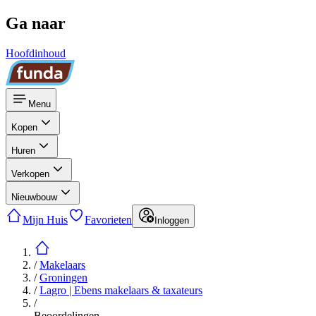
Ga naar
Hoofdinhoud
Menu
Kopen
Huren
Verkopen
Nieuwbouw
Mijn Huis
Favorieten
Inloggen
/
Makelaars
/
Groningen
/
Lagro | Ebens makelaars & taxateurs
/
Beoordelingen