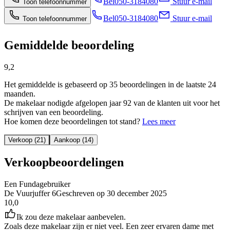
Bel
050-3184080
Stuur e-mail
Toon telefoonnummer
Bel
050-3184080
Stuur e-mail
Toon telefoonnummer
Gemiddelde beoordeling
9,2
Het gemiddelde is gebaseerd op 35 beoordelingen in de laatste 24
maanden.
De makelaar nodigde afgelopen jaar 92 van de klanten uit voor het
schrijven van een beoordeling.
Hoe komen deze beoordelingen tot stand?
Lees meer
Verkoop (21)
Aankoop (14)
Verkoopbeoordelingen
Een Fundagebruiker
De Vuurjuffer 6
Geschreven op
30 december 2025
10,0
Ik zou deze makelaar aanbevelen.
Zoals deze makelaar zijn er niet veel. Een zeer ervaren dame met