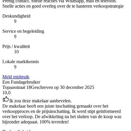
Prettig contact. Snelle reacties via Whatsapp, mail en telefoon.
Snelle acties en goed overleg over de te hanteren verkoopstrategie
Deskundigheid
9
Service en begeleiding
9
Prijs / kwaliteit
10
Lokale marktkennis
9
Meld misbruik
Een Fundagebruiker
Topaasstraat 18
Geschreven op
30 december 2025
10,0
Ik zou deze makelaar aanbevelen.
De makelaar heeft een juiste inschatting gemaakt over het
verkoopproces en de prijsinschatting. Ik werd stipt geïnformeerd
over het verloop. De afwikkeling na het sluiten van de koop was
bijzonder adequaat. 100% tevreden!