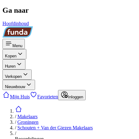
Ga naar
Hoofdinhoud
Menu
Kopen
Huren
Verkopen
Nieuwbouw
Mijn Huis
Favorieten
Inloggen
/
Makelaars
/
Groningen
/
Schouten + Van der Giezen Makelaars
/
Beoordelingen