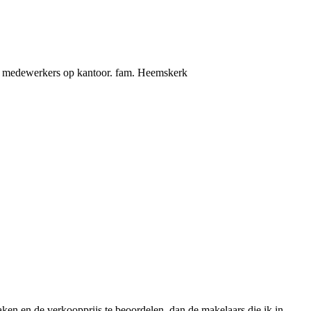
 de medewerkers op kantoor. fam. Heemskerk
aken en de verkoopprijs te beoordelen, dan de makelaars die ik in