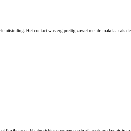
le uitstraling. Het contact was erg prettig zowel met de makelaar als
el flexibeler en klantgerichter voor een eerste afspraak om kennis te m