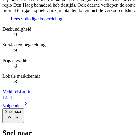
regio Den Haag benaderd heb destijds. Ook daarna verliepen de conta
prompt teruggekoppeld. In zijn totaliteit tot en met de verkoop uitsl
Lees volledige beoordeling
Deskundigheid
9
Service en begeleiding
9
Prijs / kwaliteit
8
Lokale marktkennis
8
Meld misbruik
1
2
3
4
Volgende
Snel naar
Snel naar