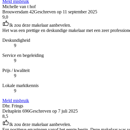
Meld misbruik
Michelle van t hof
Brouwersdam 42
Geschreven op
11 september 2025
9,0
Ik zou deze makelaar aanbevelen.
Het was een prettige en deskundige makelaar met een zeer professione
Deskundigheid
9
Service en begeleiding
9
Prijs / kwaliteit
9
Lokale marktkennis
9
Meld misbruik
Dhr. Frings
Deltaplein 696
Geschreven op
7 juli 2025
8,5
Ik zou deze makelaar aanbevelen.
Erg positieve ervaringen vanaf het eerste begin. Deze makelaar was ve