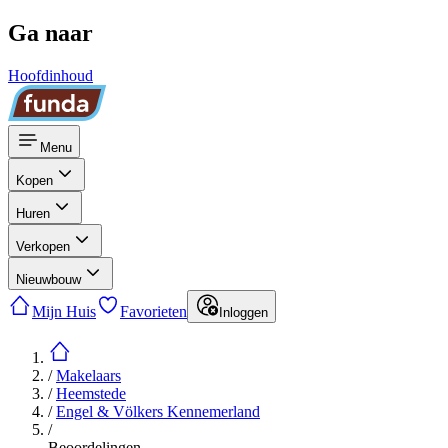
Ga naar
Hoofdinhoud
Menu
Kopen
Huren
Verkopen
Nieuwbouw
Mijn Huis
Favorieten
Inloggen
/
Makelaars
/
Heemstede
/
Engel & Völkers Kennemerland
/
Beoordelingen