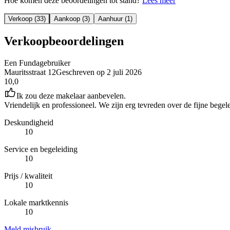
Hoe komen deze beoordelingen tot stand?
Lees meer
Verkoop (33)
Aankoop (3)
Aanhuur (1)
Verkoopbeoordelingen
Een Fundagebruiker
Mauritsstraat 12
Geschreven op
2 juli 2026
10,0
Ik zou deze makelaar aanbevelen.
Vriendelijk en professioneel. We zijn erg tevreden over de fijne bege
Deskundigheid
10
Service en begeleiding
10
Prijs / kwaliteit
10
Lokale marktkennis
10
Meld misbruik