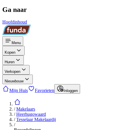
Ga naar
Hoofdinhoud
Menu
Kopen
Huren
Verkopen
Nieuwbouw
Mijn Huis
Favorieten
Inloggen
/
Makelaars
/
Heerhugowaard
/
Tesselaar Makelaardij
/
Beoordelingen