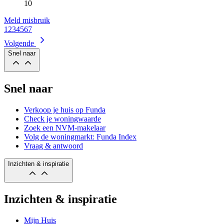
10
Meld misbruik
1
2
3
4
5
6
7
Volgende
Snel naar
Snel naar
Verkoop je huis op Funda
Check je woningwaarde
Zoek een NVM-makelaar
Volg de woningmarkt: Funda Index
Vraag & antwoord
Inzichten & inspiratie
Inzichten & inspiratie
Mijn Huis