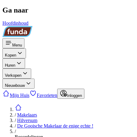
Ga naar
Hoofdinhoud
Menu
Kopen
Huren
Verkopen
Nieuwbouw
Mijn Huis
Favorieten
Inloggen
/
Makelaars
/
Hilversum
/
De Gooische Makelaar de enige echte !
/
Beoordelingen