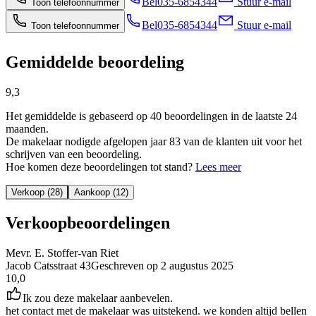
Bel
035-6854344
Stuur e-mail
Toon telefoonnummer
Bel
035-6854344
Stuur e-mail
Toon telefoonnummer
Gemiddelde beoordeling
9,3
Het gemiddelde is gebaseerd op 40 beoordelingen in de laatste 24
maanden.
De makelaar nodigde afgelopen jaar 83 van de klanten uit voor het
schrijven van een beoordeling.
Hoe komen deze beoordelingen tot stand?
Lees meer
Verkoop (28)
Aankoop (12)
Verkoopbeoordelingen
Mevr. E. Stoffer-van Riet
Jacob Catsstraat 43
Geschreven op
2 augustus 2025
10,0
Ik zou deze makelaar aanbevelen.
het contact met de makelaar was uitstekend. we konden altijd bellen