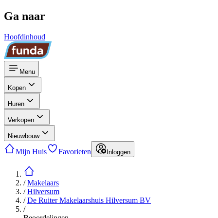
Ga naar
Hoofdinhoud
Menu
Kopen
Huren
Verkopen
Nieuwbouw
Mijn Huis
Favorieten
Inloggen
/
Makelaars
/
Hilversum
/
De Ruiter Makelaarshuis Hilversum BV
/
Beoordelingen