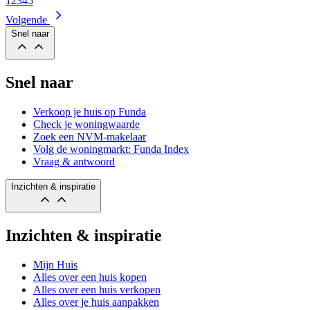
1
2
3
4
5
Volgende
Snel naar
Snel naar
Verkoop je huis op Funda
Check je woningwaarde
Zoek een NVM-makelaar
Volg de woningmarkt: Funda Index
Vraag & antwoord
Inzichten & inspiratie
Inzichten & inspiratie
Mijn Huis
Alles over een huis kopen
Alles over een huis verkopen
Alles over je huis aanpakken