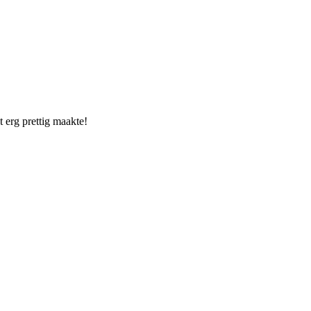
t erg prettig maakte!