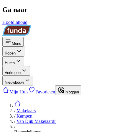
Ga naar
Hoofdinhoud
Menu
Kopen
Huren
Verkopen
Nieuwbouw
Mijn Huis
Favorieten
Inloggen
/
Makelaars
/
Kampen
/
Van Dijk Makelaardij
/
Beoordelingen