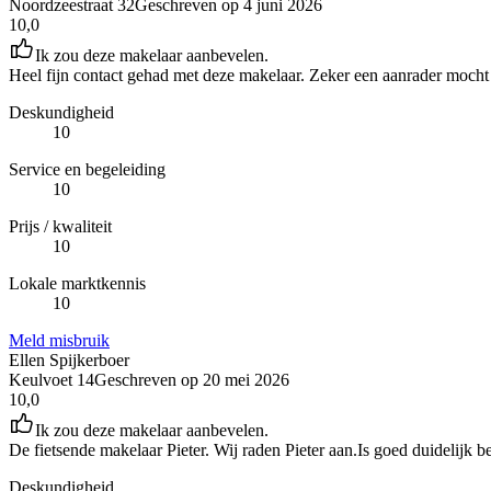
Noordzeestraat 32
Geschreven op
4 juni 2026
10,0
Ik zou deze makelaar aanbevelen.
Heel fijn contact gehad met deze makelaar. Zeker een aanrader moch
Deskundigheid
10
Service en begeleiding
10
Prijs / kwaliteit
10
Lokale marktkennis
10
Meld misbruik
Ellen Spijkerboer
Keulvoet 14
Geschreven op
20 mei 2026
10,0
Ik zou deze makelaar aanbevelen.
De fietsende makelaar Pieter. Wij raden Pieter aan.Is goed duidelijk 
Deskundigheid