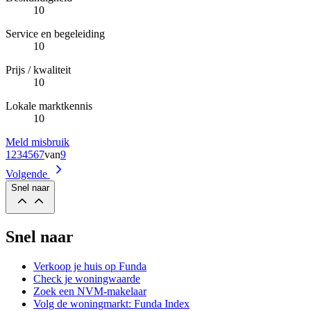
10
Service en begeleiding
10
Prijs / kwaliteit
10
Lokale marktkennis
10
Meld misbruik
1
2
3
4
5
6
7
van
9
Volgende
Snel naar
Snel naar
Verkoop je huis op Funda
Check je woningwaarde
Zoek een NVM-makelaar
Volg de woningmarkt: Funda Index