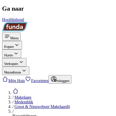
Ga naar
Hoofdinhoud
Menu
Kopen
Huren
Verkopen
Nieuwbouw
Mijn Huis
Favorieten
Inloggen
/
Makelaars
/
Medemblik
/
Groot & Nieuweboer Makelaardij
/
Beoordelingen