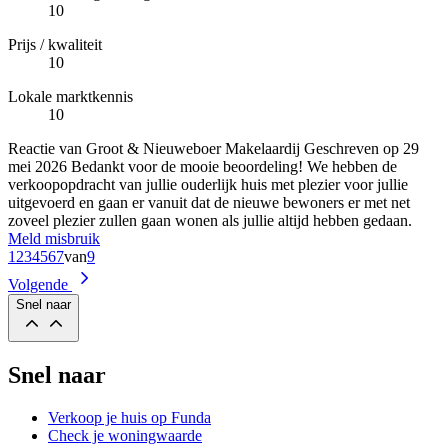
10
Prijs / kwaliteit
10
Lokale marktkennis
10
Reactie van Groot & Nieuweboer Makelaardij
Geschreven op
29
mei 2026
Bedankt voor de mooie beoordeling! We hebben de
verkoopopdracht van jullie ouderlijk huis met plezier voor jullie
uitgevoerd en gaan er vanuit dat de nieuwe bewoners er met net
zoveel plezier zullen gaan wonen als jullie altijd hebben gedaan.
Meld misbruik
1
2
3
4
5
6
7
van
9
Volgende
Snel naar
Snel naar
Verkoop je huis op Funda
Check je woningwaarde