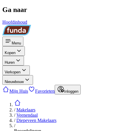
Ga naar
Hoofdinhoud
Menu
Kopen
Huren
Verkopen
Nieuwbouw
Mijn Huis
Favorieten
Inloggen
/
Makelaars
/
Veenendaal
/
Diepeveen Makelaars
/
Beoordelingen