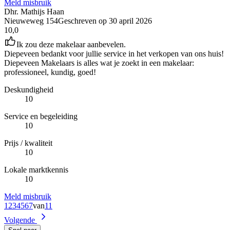
Meld misbruik
Dhr. Mathijs Haan
Nieuweweg 154
Geschreven op
30 april 2026
10,0
Ik zou deze makelaar aanbevelen.
Diepeveen bedankt voor jullie service in het verkopen van ons huis!
Diepeveen Makelaars is alles wat je zoekt in een makelaar:
professioneel, kundig, goed!
Deskundigheid
10
Service en begeleiding
10
Prijs / kwaliteit
10
Lokale marktkennis
10
Meld misbruik
1
2
3
4
5
6
7
van
11
Volgende