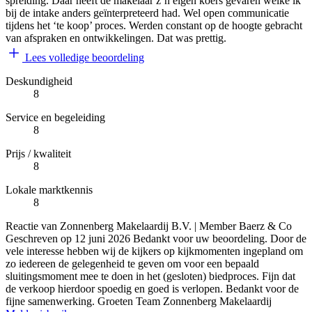
spreiding. Daar heeft de makelaar z’n eigen koers gevaren welke ik
bij de intake anders geïnterpreteerd had. Wel open communicatie
tijdens het ‘te koop’ proces. Werden constant op de hoogte gebracht
van afspraken en ontwikkelingen. Dat was prettig.
Lees volledige beoordeling
Deskundigheid
8
Service en begeleiding
8
Prijs / kwaliteit
8
Lokale marktkennis
8
Reactie van Zonnenberg Makelaardij B.V. | Member Baerz & Co
Geschreven op
12 juni 2026
Bedankt voor uw beoordeling. Door de
vele interesse hebben wij de kijkers op kijkmomenten ingepland om
zo iedereen de gelegenheid te geven om voor een bepaald
sluitingsmoment mee te doen in het (gesloten) biedproces. Fijn dat
de verkoop hierdoor spoedig en goed is verlopen. Bedankt voor de
fijne samenwerking. Groeten Team Zonnenberg Makelaardij