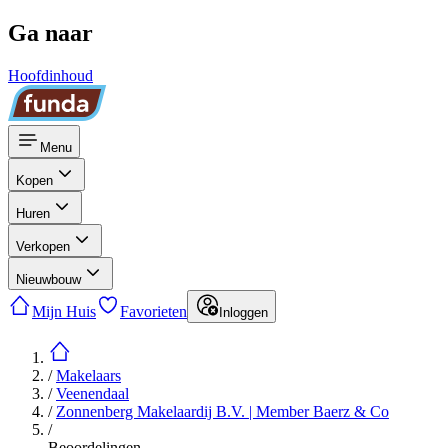
Ga naar
Hoofdinhoud
Menu
Kopen
Huren
Verkopen
Nieuwbouw
Mijn Huis
Favorieten
Inloggen
/
Makelaars
/
Veenendaal
/
Zonnenberg Makelaardij B.V. | Member Baerz & Co
/
Beoordelingen