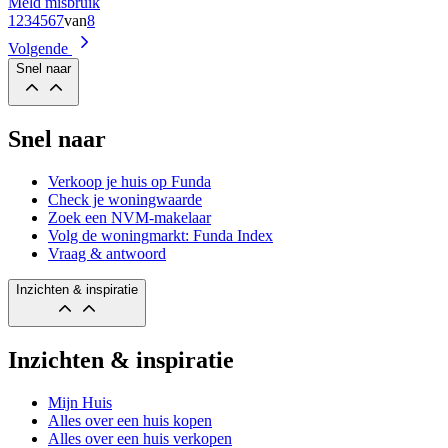
Meld misbruik
1
2
3
4
5
6
7
van
8
Volgende
Snel naar
Snel naar
Verkoop je huis op Funda
Check je woningwaarde
Zoek een NVM-makelaar
Volg de woningmarkt: Funda Index
Vraag & antwoord
Inzichten & inspiratie
Inzichten & inspiratie
Mijn Huis
Alles over een huis kopen
Alles over een huis verkopen