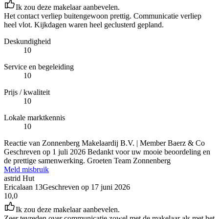
Ik zou deze makelaar aanbevelen.
Het contact verliep buitengewoon prettig. Communicatie verliep
heel vlot. Kijkdagen waren heel geclusterd gepland.
Deskundigheid
10
Service en begeleiding
10
Prijs / kwaliteit
10
Lokale marktkennis
10
Reactie van Zonnenberg Makelaardij B.V. | Member Baerz & Co
Geschreven op
1 juli 2026
Bedankt voor uw mooie beoordeling en
de prettige samenwerking. Groeten Team Zonnenberg
Meld misbruik
astrid Hut
Ericalaan 13
Geschreven op
17 juni 2026
10,0
Ik zou deze makelaar aanbevelen.
Zeer tevreden over communicatie zowel met de makelaar als met het