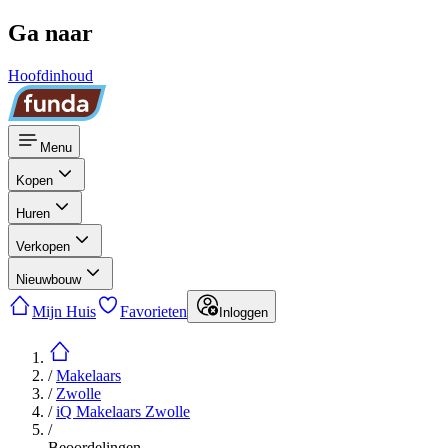
Ga naar
Hoofdinhoud
Menu
Kopen
Huren
Verkopen
Nieuwbouw
Mijn Huis
Favorieten
Inloggen
/
Makelaars
/
Zwolle
/
iQ Makelaars Zwolle
/
Beoordelingen