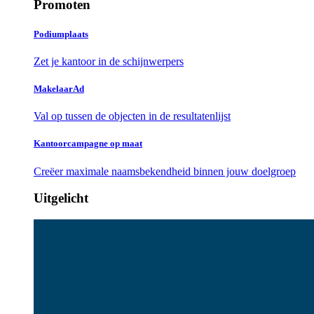
Promoten
Podiumplaats
Zet je kantoor in de schijnwerpers
MakelaarAd
Val op tussen de objecten in de resultatenlijst
Kantoorcampagne op maat
Creëer maximale naamsbekendheid binnen jouw doelgroep
Uitgelicht