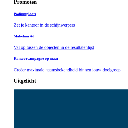
Promoten
Podiumplaats
Zet je kantoor in de schijnwerpers
MakelaarAd
Val op tussen de objecten in de resultatenlijst
Kantoorcampagne op maat
Creëer maximale naamsbekendheid binnen jouw doelgroep
Uitgelicht