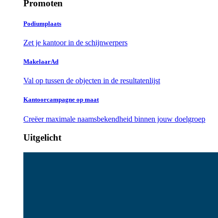
Promoten
Podiumplaats
Zet je kantoor in de schijnwerpers
MakelaarAd
Val op tussen de objecten in de resultatenlijst
Kantoorcampagne op maat
Creëer maximale naamsbekendheid binnen jouw doelgroep
Uitgelicht