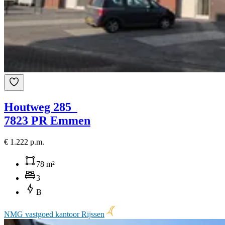
Houtweg 285
7823 PR Emmen
€ 1.222 p.m.
78 m²
3
B
NMG vastgoed kantoor Rijssen