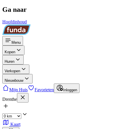
Ga naar
Hoofdinhoud
Menu
Kopen
Huren
Verkopen
Nieuwbouw
Mijn Huis
Favorieten
Inloggen
Drenthe
Kaart