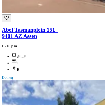
Abel Tasmanplein 151
9401 AZ Assen
€ 710 p.m.
34 m²
1
B
Domeq