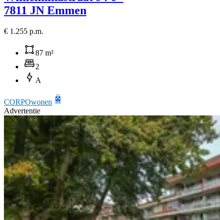
7811 JN Emmen
€ 1.255 p.m.
87 m²
2
A
CORPOwonen
Advertentie