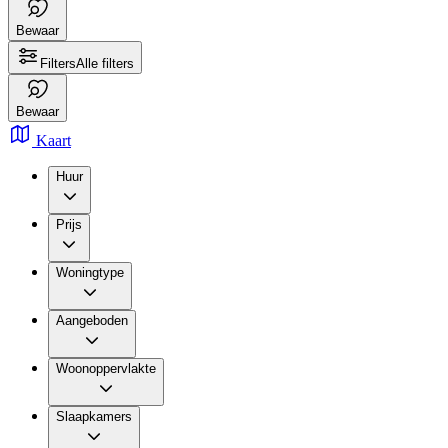
Bewaar
Filters
Alle filters
Bewaar
Kaart
Huur
Prijs
Woningtype
Aangeboden
Woonoppervlakte
Slaapkamers