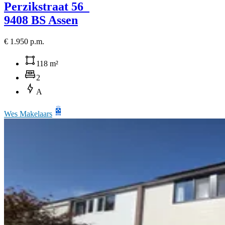
Perzikstraat 56
9408 BS Assen
€ 1.950 p.m.
118 m²
2
A
Wes Makelaars