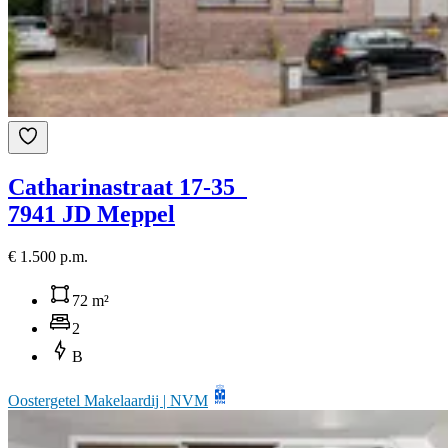
Catharinastraat 17-35
7941 JD Meppel
€ 1.500 p.m.
72 m²
2
B
Oostergetel Makelaardij | NVM