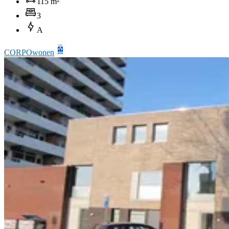
115 m²
3
A
CORPOwonen