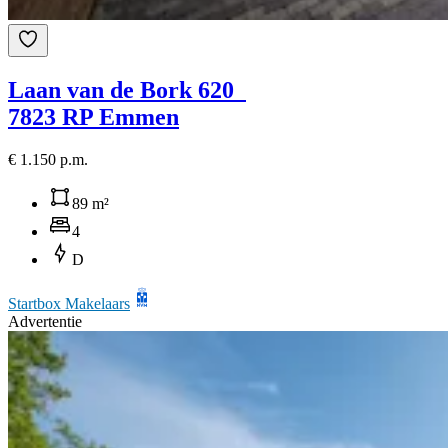
Laan van de Bork 620
7823 RP Emmen
€ 1.150 p.m.
89 m²
4
D
Startbox Makelaars
Advertentie