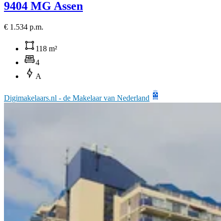
9404 MG Assen
€ 1.534 p.m.
118 m²
4
A
Digimakelaars.nl - de Makelaar van Nederland