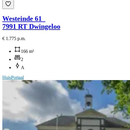
Westeinde 61
7991 RT Dwingeloo
€ 1.775 p.m.
166 m²
2
A
HuisPortaal