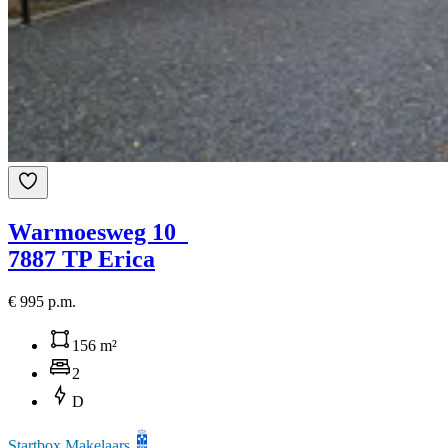
Warmoesweg 10
7887 TP Erica
€ 995 p.m.
156 m²
2
D
Startbox Makelaars