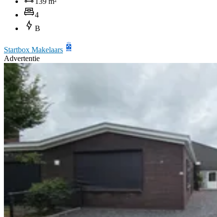
139 m²
4
B
Startbox Makelaars
Advertentie