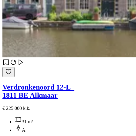
Verdronkenoord 12-L
1811 BE Alkmaar
€ 225.000 k.k.
31 m²
A