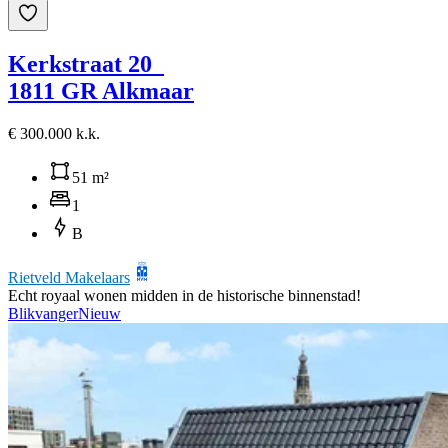
Kerkstraat 20
1811 GR Alkmaar
€ 300.000 k.k.
51 m²
1
B
Rietveld Makelaars
Echt royaal wonen midden in de historische binnenstad!
Blikvanger
Nieuw