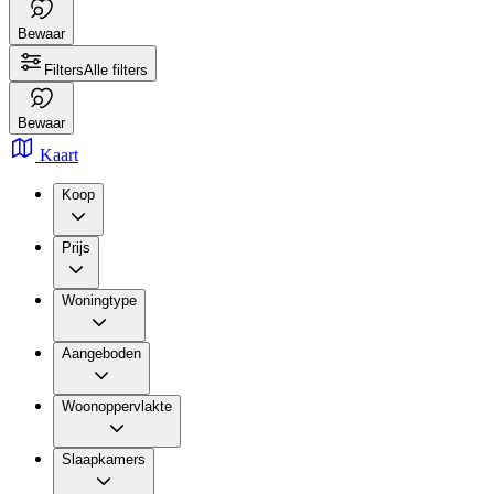
Bewaar
Filters
Alle filters
Bewaar
Kaart
Koop
Prijs
Woningtype
Aangeboden
Woonoppervlakte
Slaapkamers