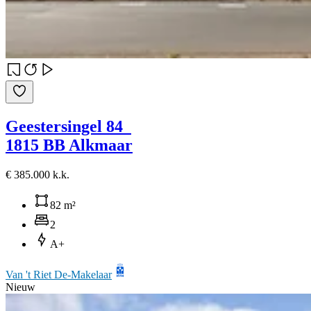
Geestersingel 84
1815 BB Alkmaar
€ 385.000 k.k.
82 m²
2
A+
Van 't Riet De-Makelaar
Nieuw