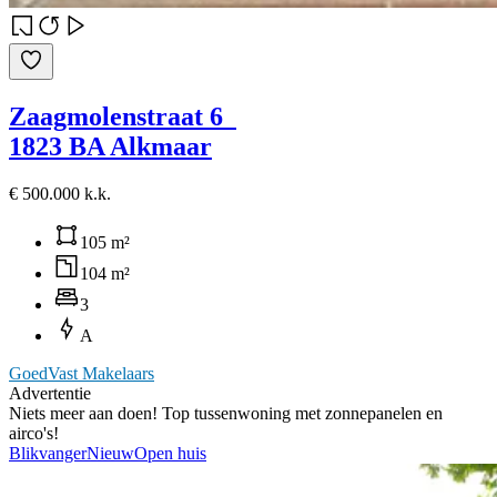
Zaagmolenstraat 6
1823 BA Alkmaar
€ 500.000 k.k.
105 m²
104 m²
3
A
GoedVast Makelaars
Advertentie
Niets meer aan doen! Top tussenwoning met zonnepanelen en
airco's!
Blikvanger
Nieuw
Open huis