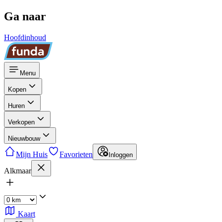
Ga naar
Hoofdinhoud
Menu
Kopen
Huren
Verkopen
Nieuwbouw
Mijn Huis
Favorieten
Inloggen
Alkmaar
Kaart