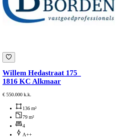
Willem Hedastraat 175
1816 KC Alkmaar
€ 550.000 k.k.
136 m²
79 m²
4
A++