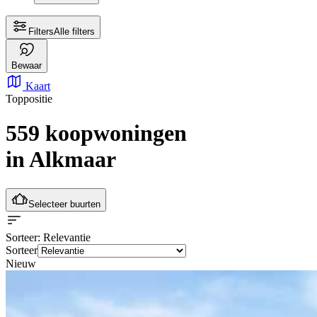
Filters
Alle filters
Bewaar
Kaart
Toppositie
559 koopwoningen
in Alkmaar
Selecteer buurten
Sorteer
: Relevantie
Sorteer
Nieuw