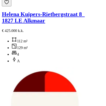
Helena Kuipers-Rietbergstraat 8
1827 LE Alkmaar
€ 425.000 k.k.
112 m²
129 m²
4
A