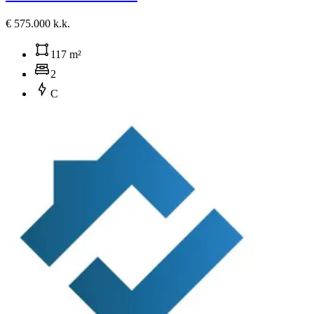
€ 575.000 k.k.
117 m²
2
C