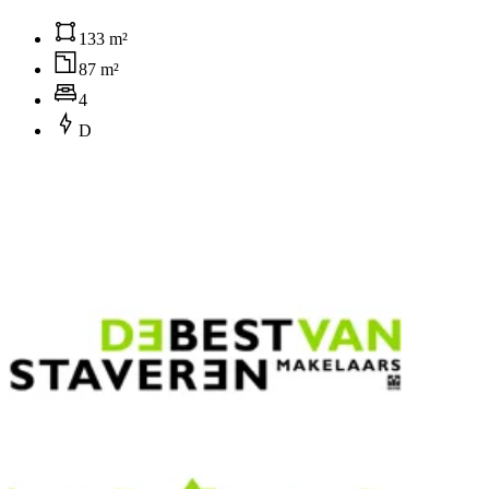
133 m²
87 m²
4
D