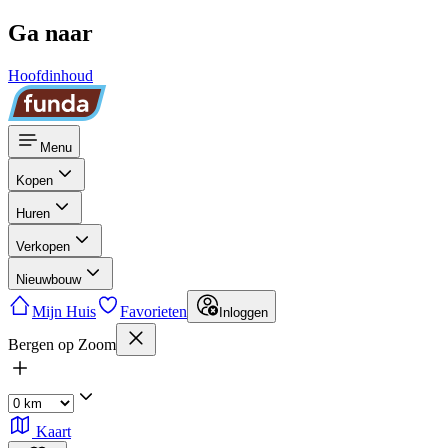
Ga naar
Hoofdinhoud
Menu
Kopen
Huren
Verkopen
Nieuwbouw
Mijn Huis
Favorieten
Inloggen
Bergen op Zoom
Kaart