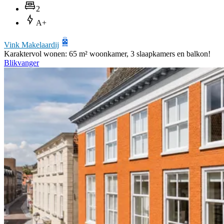
2
A+
Vink Makelaardij
Karaktervol wonen: 65 m² woonkamer, 3 slaapkamers en balkon!
Blikvanger