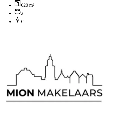
620 m²
2
C