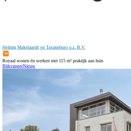
Helmig Makelaardij en Taxatieburo o.z. B.V.
Royaal wonen én werken met 115 m² praktijk aan huis
Blikvanger
Nieuw