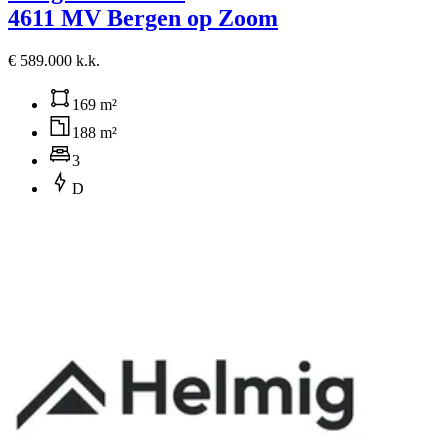
4611 MV Bergen op Zoom
€ 589.000 k.k.
169 m²
188 m²
3
D