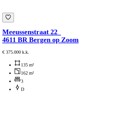
Meeussenstraat 22
4611 BR Bergen op Zoom
€ 375.000 k.k.
135 m²
162 m²
3
D