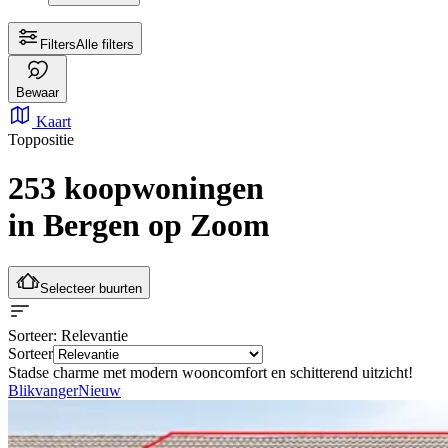
Filters
Alle filters
Bewaar
Kaart
Toppositie
253 koopwoningen
in Bergen op Zoom
Selecteer buurten
Sorteer
: Relevantie
Sorteer
Stadse charme met modern wooncomfort en schitterend uitzicht!
Blikvanger
Nieuw