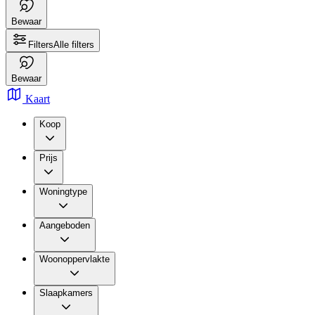
Bewaar
Filters
Alle filters
Bewaar
Kaart
Koop
Prijs
Woningtype
Aangeboden
Woonoppervlakte
Slaapkamers