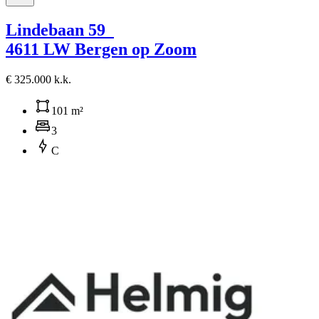
Lindebaan 59
4611 LW Bergen op Zoom
€ 325.000 k.k.
101 m²
3
C