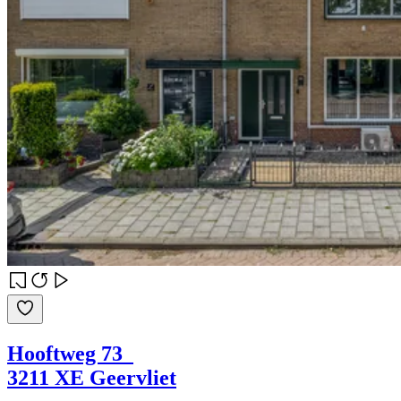
Hooftweg 73
3211 XE Geervliet