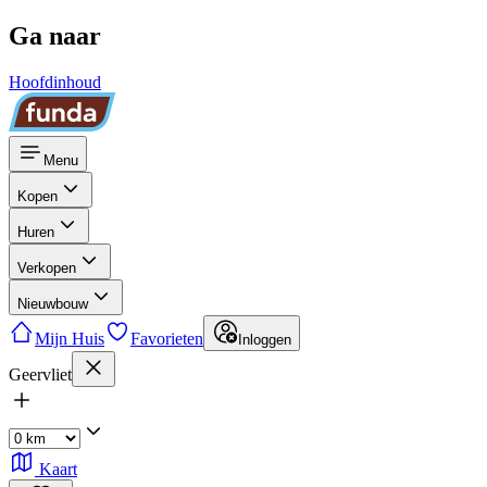
Ga naar
Hoofdinhoud
Menu
Kopen
Huren
Verkopen
Nieuwbouw
Mijn Huis
Favorieten
Inloggen
Geervliet
Kaart