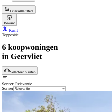
Filters
Alle filters
Bewaar
Kaart
Toppositie
6 koopwoningen
in Geervliet
Selecteer buurten
Sorteer
: Relevantie
Sorteer