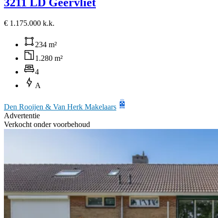
3211 LD Geervliet
€ 1.175.000 k.k.
234 m²
1.280 m²
4
A
Den Rooijen & Van Herk Makelaars
Advertentie
Verkocht onder voorbehoud