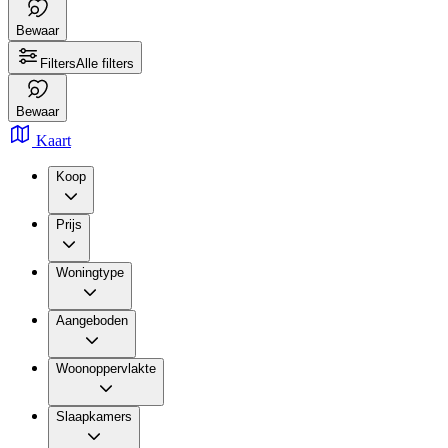
Bewaar
Filters
Alle filters
Bewaar
Kaart
Koop
Prijs
Woningtype
Aangeboden
Woonoppervlakte
Slaapkamers