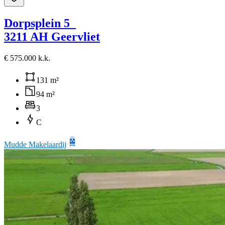
Dorpsplein 5
3211 AH Geervliet
€ 575.000 k.k.
131 m²
94 m²
3
C
Mudde Makelaardij