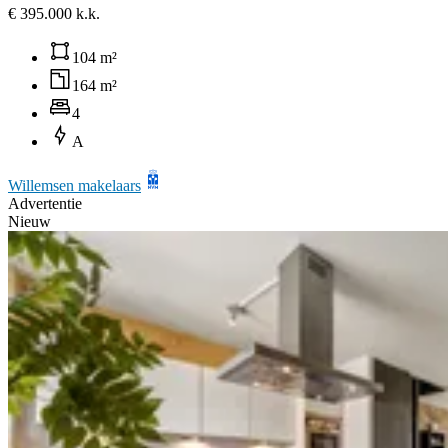
€ 395.000 k.k.
104 m²
164 m²
4
A
Willemsen makelaars
Advertentie
Nieuw