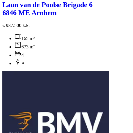
Laan van de Poolse Brigade 6
6846 ME Arnhem
€ 987.500 k.k.
165 m²
673 m²
4
A