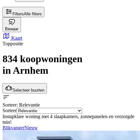
Filters
Alle filters
Bewaar
Kaart
Toppositie
834 koopwoningen
in Arnhem
Selecteer buurten
Sorteer
: Relevantie
Sorteer
Instapklare woning met 4 slaapkamers, zonnepanelen en verzorgde
tuin!
Blikvanger
Nieuw