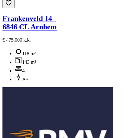
Frankenveld 14
6846 CL Arnhem
€ 475.000 k.k.
118 m²
143 m²
4
A+