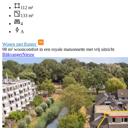
112 m²
133 m²
4
A
Wonen met Rutger
98 m² wooncomfort in een royale maisonnette met vrij uitzicht
Blikvanger
Nieuw