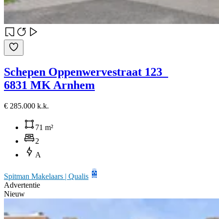
Schepen Oppenwervestraat 123
6831 MK Arnhem
€ 285.000 k.k.
71 m²
2
A
Spitman Makelaars | Qualis
Advertentie
Nieuw