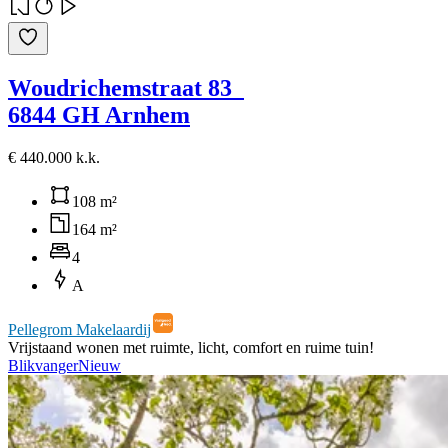
Woudrichemstraat 83
6844 GH Arnhem
€ 440.000 k.k.
108 m²
164 m²
4
A
Pellegrom Makelaardij
Vrijstaand wonen met ruimte, licht, comfort en ruime tuin!
Blikvanger
Nieuw