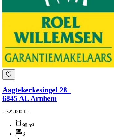
Aagtekerkesingel 28
6845 AL Arnhem
€ 325.000 k.k.
98 m²
3