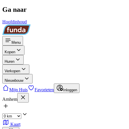
Ga naar
Hoofdinhoud
Menu
Kopen
Huren
Verkopen
Nieuwbouw
Mijn Huis
Favorieten
Inloggen
Arnhem
Kaart