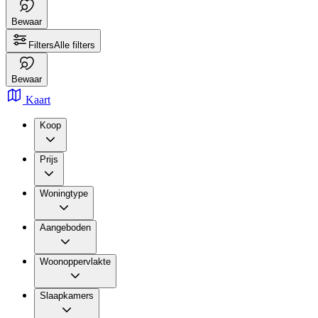
Bewaar
Filters
Alle filters
Bewaar
Kaart
Koop
Prijs
Woningtype
Aangeboden
Woonoppervlakte
Slaapkamers