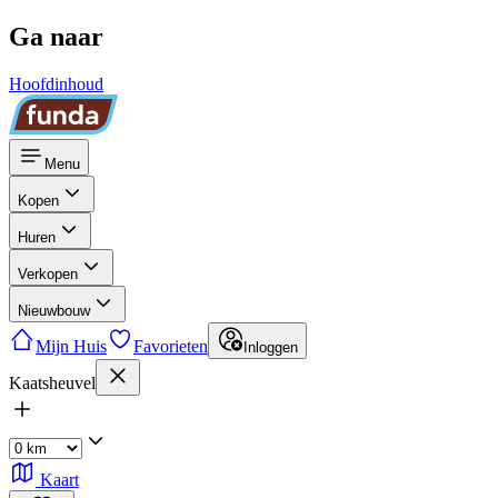
Ga naar
Hoofdinhoud
Menu
Kopen
Huren
Verkopen
Nieuwbouw
Mijn Huis
Favorieten
Inloggen
Kaatsheuvel
Kaart