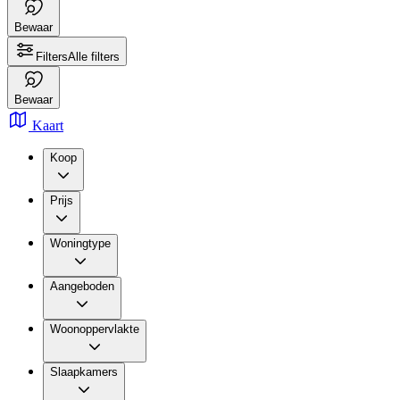
Bewaar
Filters
Alle filters
Bewaar
Kaart
Koop
Prijs
Woningtype
Aangeboden
Woonoppervlakte
Slaapkamers