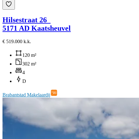
Hilsestraat 26
5171 AD Kaatsheuvel
€ 519.000 k.k.
120 m²
302 m²
4
D
Brabantstad Makelaardij