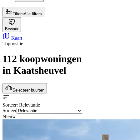
Filters
Alle filters
Bewaar
Kaart
Toppositie
112 koopwoningen
in Kaatsheuvel
Selecteer buurten
Sorteer
: Relevantie
Sorteer
Nieuw