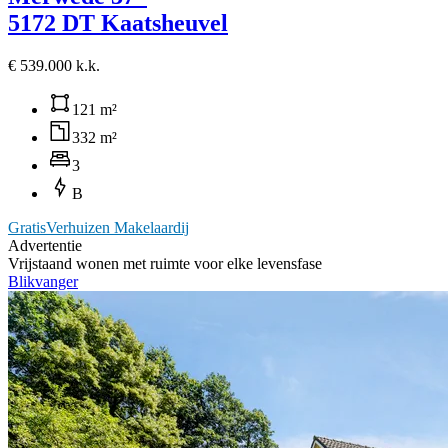
5172 DT Kaatsheuvel
€ 539.000 k.k.
121 m²
332 m²
3
B
GratisVerhuizen Makelaardij
Advertentie
Vrijstaand wonen met ruimte voor elke levensfase
Blikvanger