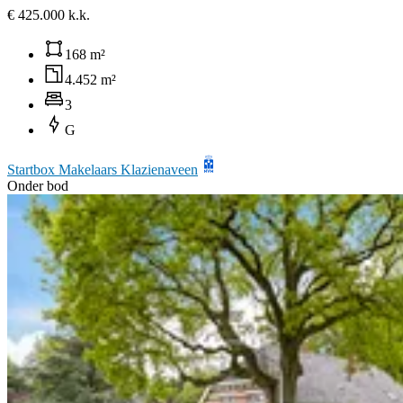
€ 425.000 k.k.
168 m²
4.452 m²
3
G
Startbox Makelaars Klazienaveen
Onder bod