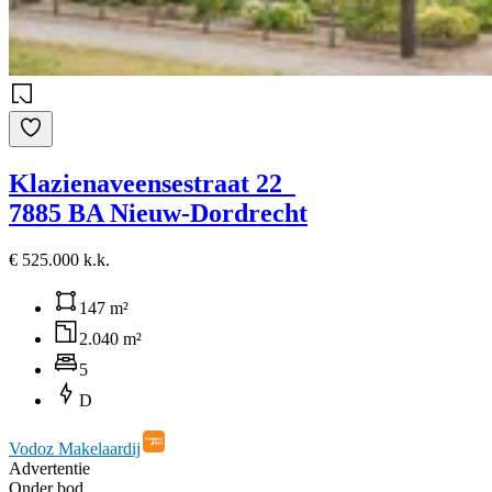
Klazienaveensestraat 22
7885 BA Nieuw-Dordrecht
€ 525.000 k.k.
147 m²
2.040 m²
5
D
Vodoz Makelaardij
Advertentie
Onder bod