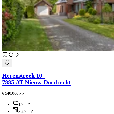
Herenstreek 10
7885 AT Nieuw-Dordrecht
€ 540.000 k.k.
150 m²
3.250 m²