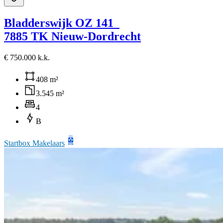
Bladderswijk OZ 141
7885 TK Nieuw-Dordrecht
€ 750.000 k.k.
408 m²
3.545 m²
4
B
Startbox Makelaars