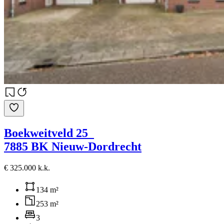
Boekweitveld 25
7885 BK Nieuw-Dordrecht
€ 325.000 k.k.
134 m²
253 m²
3