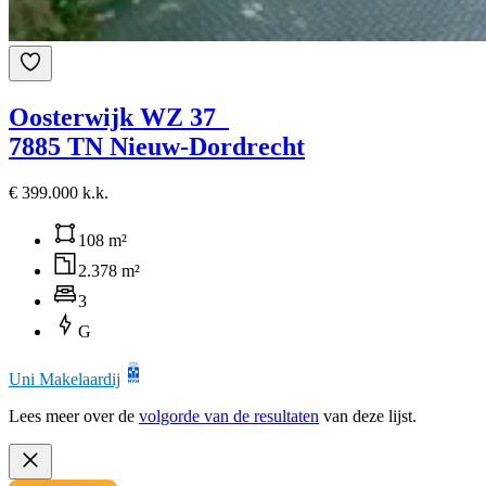
Oosterwijk WZ 37
7885 TN Nieuw-Dordrecht
€ 399.000 k.k.
108 m²
2.378 m²
3
G
Uni Makelaardij
Lees meer over de
volgorde van de resultaten
van deze lijst.