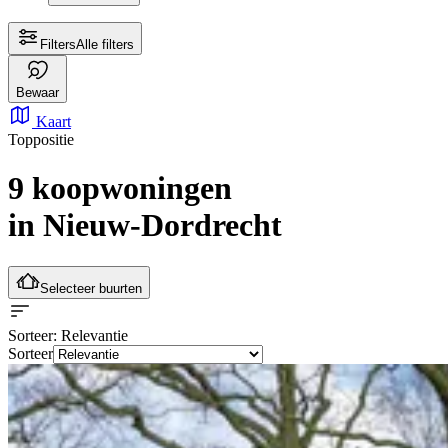
Filters
Alle filters
Bewaar
Kaart
Toppositie
9 koopwoningen
in Nieuw-Dordrecht
Selecteer buurten
Sorteer
: Relevantie
Sorteer