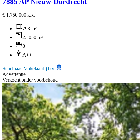
7885 AP Nieuw-Dordrecht
€ 1.750.000 k.k.
793 m²
23.050 m²
8
A+++
Schelhaas Makelaardij b.v.
Advertentie
Verkocht onder voorbehoud