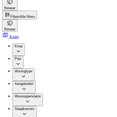
Bewaar
Filters
Alle filters
Bewaar
Kaart
Koop
Prijs
Woningtype
Aangeboden
Woonoppervlakte
Slaapkamers