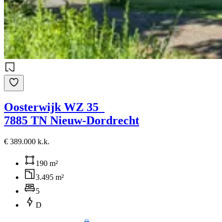
Oosterwijk WZ 35
7885 TN Nieuw-Dordrecht
€ 389.000 k.k.
190 m²
3.495 m²
5
D