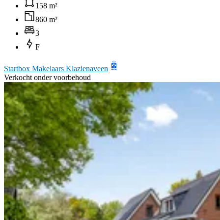
158 m²
860 m²
3
F
Startbox Makelaars Klazienaveen
Verkocht onder voorbehoud