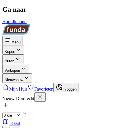
Ga naar
Hoofdinhoud
Menu
Kopen
Huren
Verkopen
Nieuwbouw
Mijn Huis
Favorieten
Inloggen
Nieuw-Dordrecht
Kaart