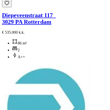
Diepeveenstraat 117
3029 PA Rotterdam
€ 535.000 k.k.
86 m²
2
A++