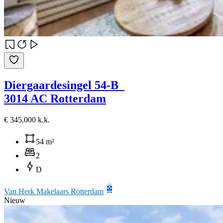
Diergaardesingel 54-B
3014 AC Rotterdam
€ 345.000 k.k.
54 m²
2
D
Van Herk Makelaars Rotterdam
Nieuw