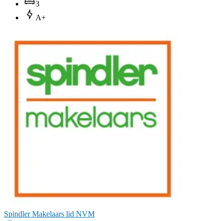
3
A+
Spindler Makelaars lid NVM