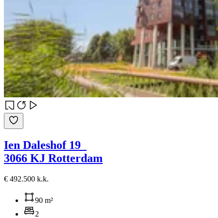
Ien Daleshof 19
3066 KJ Rotterdam
€ 492.500 k.k.
90 m²
2