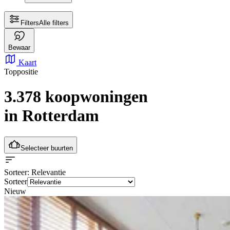
Filters
Alle filters
Bewaar
Kaart
Toppositie
3.378 koopwoningen
in Rotterdam
Selecteer buurten
Sorteer
: Relevantie
Sorteer
Nieuw