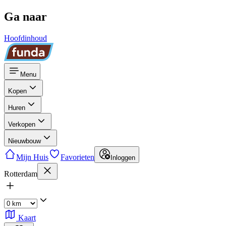
Ga naar
Hoofdinhoud
Menu
Kopen
Huren
Verkopen
Nieuwbouw
Mijn Huis
Favorieten
Inloggen
Rotterdam
Kaart