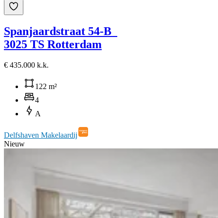
Spanjaardstraat 54-B
3025 TS Rotterdam
€ 435.000 k.k.
122 m²
4
A
Delfshaven Makelaardij
Nieuw