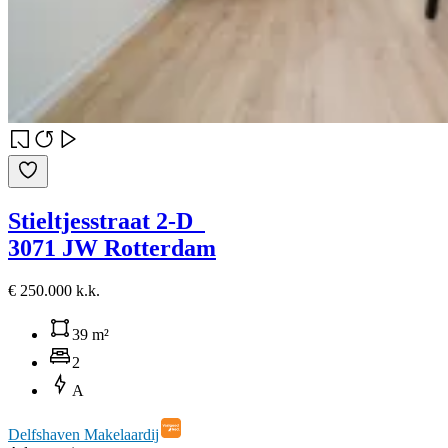
Stieltjesstraat 2-D
3071 JW Rotterdam
€ 250.000 k.k.
39 m²
2
A
Delfshaven Makelaardij