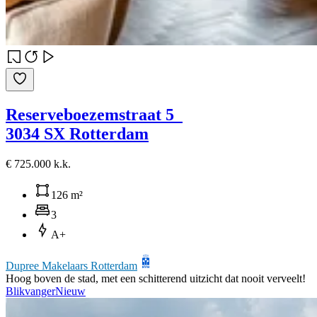
Reserveboezemstraat 5
3034 SX Rotterdam
€ 725.000 k.k.
126 m²
3
A+
Dupree Makelaars Rotterdam
Hoog boven de stad, met een schitterend uitzicht dat nooit verveelt!
Blikvanger
Nieuw