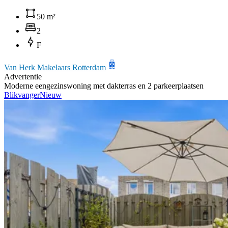
50 m²
2
F
Van Herk Makelaars Rotterdam
Advertentie
Moderne eengezinswoning met dakterras en 2 parkeerplaatsen
Blikvanger
Nieuw