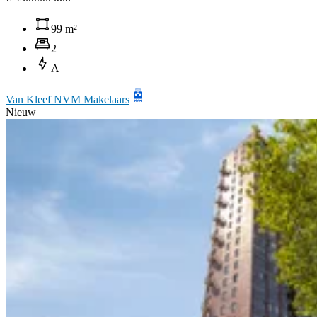
99 m²
2
A
Van Kleef NVM Makelaars
Nieuw