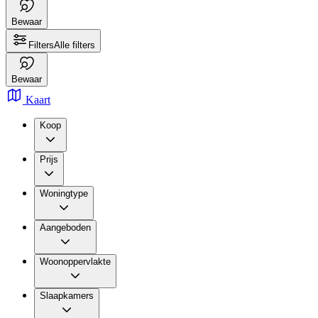
Bewaar
Filters
Alle filters
Bewaar
Kaart
Koop
Prijs
Woningtype
Aangeboden
Woonoppervlakte
Slaapkamers