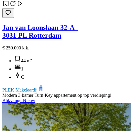
Jan van Loonslaan 32-A
3031 PL Rotterdam
€ 250.000 k.k.
44 m²
1
C
PLEK Makelaardij
Modern 3-kamer Turn-Key appartement op top verdieping!
Blikvanger
Nieuw