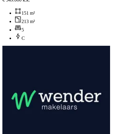
151 m²
213 m²
5
C