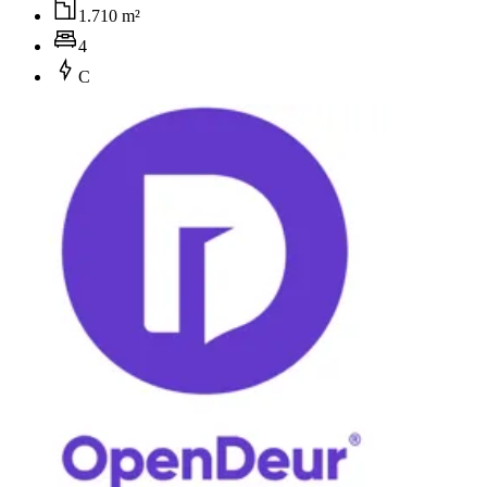
1.710 m²
4
C