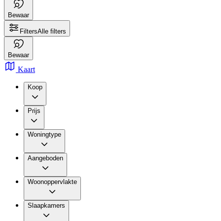
Bewaar
Filters
Alle filters
Bewaar
Kaart
Koop
Prijs
Woningtype
Aangeboden
Woonoppervlakte
Slaapkamers