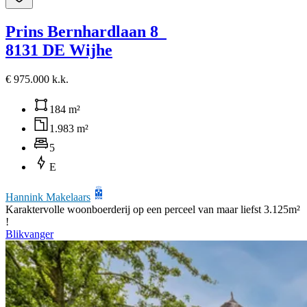
Prins Bernhardlaan 8
8131 DE Wijhe
€ 975.000 k.k.
184 m²
1.983 m²
5
E
Hannink Makelaars
Karaktervolle woonboerderij op een perceel van maar liefst 3.125m²
!
Blikvanger