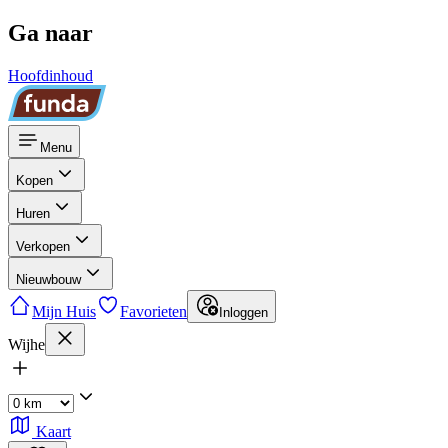
Ga naar
Hoofdinhoud
Menu
Kopen
Huren
Verkopen
Nieuwbouw
Mijn Huis
Favorieten
Inloggen
Wijhe
Kaart