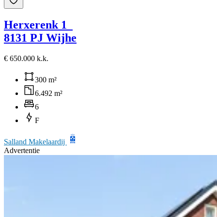
Herxerenk 1
8131 PJ Wijhe
€ 650.000 k.k.
300 m²
6.492 m²
6
F
Salland Makelaardij
Advertentie