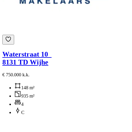
Waterstraat 10
8131 TD Wijhe
€ 750.000 k.k.
148 m²
935 m²
4
C