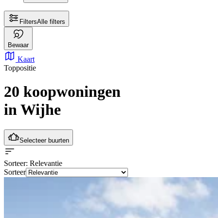
Filters
Alle filters
Bewaar
Kaart
Toppositie
20 koopwoningen
in Wijhe
Selecteer buurten
Sorteer
: Relevantie
Sorteer