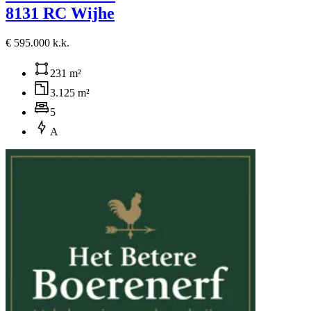
8131 RC Wijhe
€ 595.000 k.k.
231 m²
3.125 m²
5
A