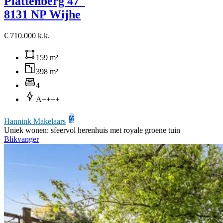
Plattenberg 47
8131 NP Wijhe
€ 710.000 k.k.
159 m²
398 m²
4
A++++
Hannink Makelaars
Uniek wonen: sfeervol herenhuis met royale groene tuin
Blikvanger